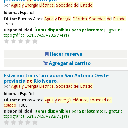
por
Agua
y
Energía
Eléctrica,
Sociedad
de
l
Estado
.
Idioma:
Español
Editor:
Buenos Aires:
Agua
y
Energía
Eléctrica,
Sociedad
de
l
Estado
,
1988
Disponibilidad:
Ítems disponibles para préstamo:
Signatura
topográfica:
621.374.5/A282/v.4
(1).
Hacer reserva
Agregar al carrito
Estacion transformadora San Antonio Oeste,
provincia
de
Río Negro.
por
Agua
y
Energía
Eléctrica,
Sociedad
de
l
Estado
.
Idioma:
Español
Editor:
Buenos Aires:
Agua
y
energía
eléctrica,
sociedad
de
l
estado
, 1988
Disponibilidad:
Ítems disponibles para préstamo:
Signatura
topográfica:
621.374.5/A282/v.3
(1).