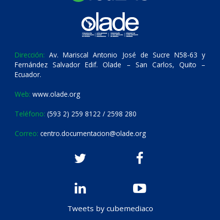
Dirección:
Av. Mariscal Antonio José de Sucre N58-63 y
Fernández Salvador Edif. Olade – San Carlos, Quito –
Ecuador.
Web:
www.olade.org
Teléfono:
(593 2) 259 8122 / 2598 280
Correo:
centro.documentacion@olade.org
Tweets by cubemediaco