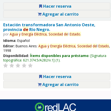
Hacer reserva
Agregar al carrito
Estación transformadora San Antonio Oeste,
provincia
de
Río Negro.
por
Agua
y
Energía
Eléctrica,
Sociedad
de
l
Estado
.
Idioma:
Español
Editor:
Buenos Aires:
Agua
y
Energía
Eléctrica,
Sociedad
de
l
Estado
,
1998
Disponibilidad:
Ítems disponibles para préstamo:
Signatura
topográfica:
621.374.5/A282/v.1
(1).
Hacer reserva
Agregar al carrito