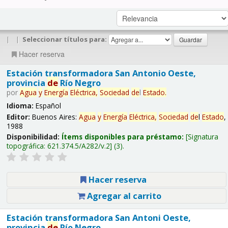
|
|
Seleccionar títulos para:
Hacer reserva
Estación transformadora San Antonio Oeste,
provincia
de
Río Negro
por
Agua
y
Energía
Eléctrica,
Sociedad
de
l
Estado
.
Idioma:
Español
Editor:
Buenos Aires:
Agua
y
Energía
Eléctrica,
Sociedad
de
l
Estado
,
1988
Disponibilidad:
Ítems disponibles para préstamo:
Signatura
topográfica:
621.374.5/A282/v.2
(3).
Hacer reserva
Agregar al carrito
Estación transformadora San Antoni Oeste,
provincia
de
Río Negro