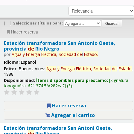
|
|
Seleccionar títulos para:
Hacer reserva
Estación transformadora San Antonio Oeste,
provincia
de
Río Negro
por
Agua
y
Energía
Eléctrica,
Sociedad
de
l
Estado
.
Idioma:
Español
Editor:
Buenos Aires:
Agua
y
Energía
Eléctrica,
Sociedad
de
l
Estado
,
1988
Disponibilidad:
Ítems disponibles para préstamo:
Signatura
topográfica:
621.374.5/A282/v.2
(3).
Hacer reserva
Agregar al carrito
Estación transformadora San Antoni Oeste,
provincia
de
Río Negro