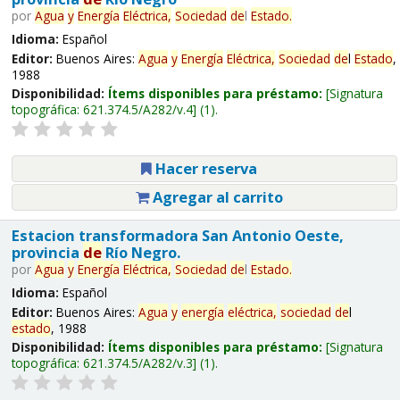
por
Agua
y
Energía
Eléctrica,
Sociedad
de
l
Estado
.
Idioma:
Español
Editor:
Buenos Aires:
Agua
y
Energía
Eléctrica,
Sociedad
de
l
Estado
,
1988
Disponibilidad:
Ítems disponibles para préstamo:
Signatura
topográfica:
621.374.5/A282/v.4
(1).
Hacer reserva
Agregar al carrito
Estacion transformadora San Antonio Oeste,
provincia
de
Río Negro.
por
Agua
y
Energía
Eléctrica,
Sociedad
de
l
Estado
.
Idioma:
Español
Editor:
Buenos Aires:
Agua
y
energía
eléctrica,
sociedad
de
l
estado
, 1988
Disponibilidad:
Ítems disponibles para préstamo:
Signatura
topográfica:
621.374.5/A282/v.3
(1).