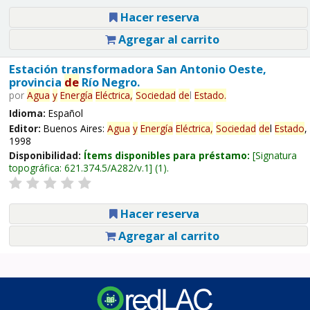
Hacer reserva
Agregar al carrito
Estación transformadora San Antonio Oeste,
provincia
de
Río Negro.
por
Agua
y
Energía
Eléctrica,
Sociedad
de
l
Estado
.
Idioma:
Español
Editor:
Buenos Aires:
Agua
y
Energía
Eléctrica,
Sociedad
de
l
Estado
,
1998
Disponibilidad:
Ítems disponibles para préstamo:
Signatura
topográfica:
621.374.5/A282/v.1
(1).
Hacer reserva
Agregar al carrito