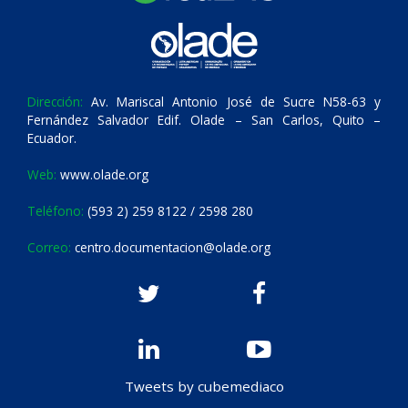
Dirección:
Av. Mariscal Antonio José de Sucre N58-63 y
Fernández Salvador Edif. Olade – San Carlos, Quito –
Ecuador.
Web:
www.olade.org
Teléfono:
(593 2) 259 8122 / 2598 280
Correo:
centro.documentacion@olade.org
Tweets by cubemediaco