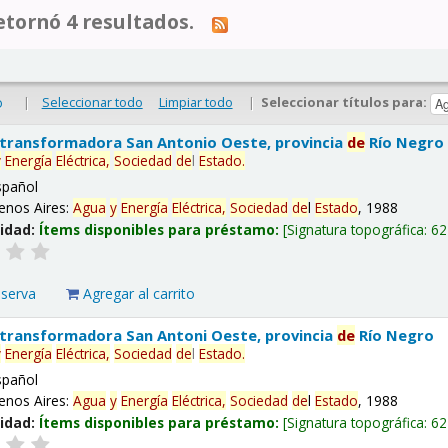
tornó 4 resultados.
|
Seleccionar todo
Limpiar todo
|
Seleccionar títulos para:
o
 transformadora San Antonio Oeste, provincia
de
Río Negro
y
Energía
Eléctrica,
Sociedad
de
l
Estado
.
spañol
enos Aires:
Agua
y
Energía
Eléctrica,
Sociedad
de
l
Estado
, 1988
lidad:
Ítems disponibles para préstamo:
Signatura topográfica:
62
eserva
Agregar al carrito
 transformadora San Antoni Oeste, provincia
de
Río Negro
y
Energía
Eléctrica,
Sociedad
de
l
Estado
.
spañol
enos Aires:
Agua
y
Energía
Eléctrica,
Sociedad
de
l
Estado
, 1988
lidad:
Ítems disponibles para préstamo:
Signatura topográfica:
62