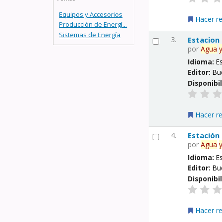
Equipos y Accesorios
Hacer r
Producción de Energí...
Sistemas de Energía
3.
Estacion
por
Agua
Idioma:
E
Editor:
Bu
Disponibi
Hacer r
4.
Estación
por
Agua
Idioma:
E
Editor:
Bu
Disponibi
Hacer r