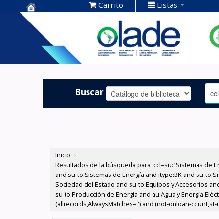
Carrito
Listas
Centro de
Documentación
OLADE -
Buscar
Inicio
›
Resultados de la búsqueda para 'ccl=su:"Sistemas de E
and su-to:Sistemas de Energía and itype:BK and su-to:Si
Sociedad del Estado and su-to:Equipos y Accesorios and
su-to:Producción de Energía and au:Agua y Energía Eléct
(allrecords,AlwaysMatches='') and (not-onloan-count,st-nu