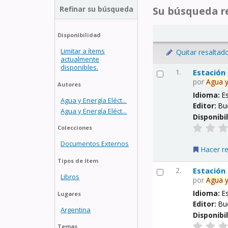
Refinar su búsqueda
Su búsqueda re
Disponibilidad
Limitar a ítems
Quitar resaltad
actualmente
disponibles.
1.
Estación
por
Agua
Autores
Idioma:
E
Agua y Energía Eléct...
Editor:
Bu
Agua y Energía Eléct...
Disponibi
Colecciones
Documentos Externos
Hacer r
Tipos de ítem
2.
Estación
Libros
por
Agua
Idioma:
E
Lugares
Editor:
Bu
Argentina
Disponibi
Temas