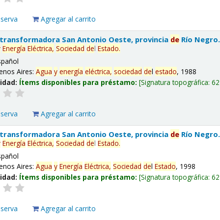
eserva
Agregar al carrito
 transformadora San Antonio Oeste, provincia
de
Río Negro
y
Energía
Eléctrica,
Sociedad
de
l
Estado
.
spañol
enos Aires:
Agua
y
energía
eléctrica,
sociedad
de
l
estado
, 1988
lidad:
Ítems disponibles para préstamo:
Signatura topográfica:
62
eserva
Agregar al carrito
 transformadora San Antonio Oeste, provincia
de
Río Negro
y
Energía
Eléctrica,
Sociedad
de
l
Estado
.
spañol
enos Aires:
Agua
y
Energía
Eléctrica,
Sociedad
de
l
Estado
, 1998
lidad:
Ítems disponibles para préstamo:
Signatura topográfica:
62
eserva
Agregar al carrito