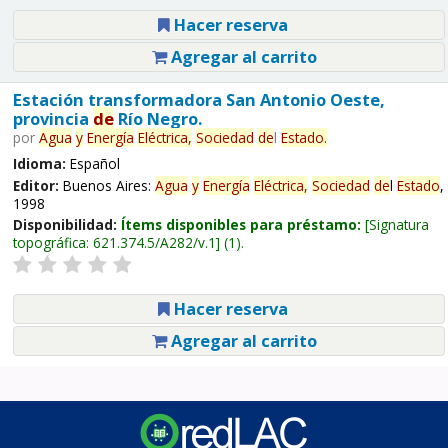
Hacer reserva
Agregar al carrito
Estación transformadora San Antonio Oeste,
provincia
de
Río Negro.
por
Agua
y
Energía
Eléctrica,
Sociedad
de
l
Estado
.
Idioma:
Español
Editor:
Buenos Aires:
Agua
y
Energía
Eléctrica,
Sociedad
de
l
Estado
,
1998
Disponibilidad:
Ítems disponibles para préstamo:
Signatura
topográfica:
621.374.5/A282/v.1
(1).
Hacer reserva
Agregar al carrito