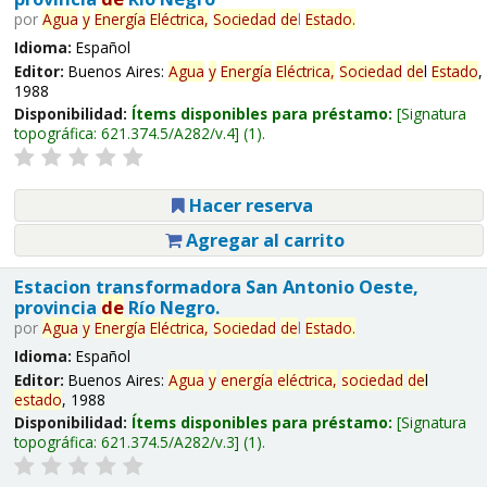
por
Agua
y
Energía
Eléctrica,
Sociedad
de
l
Estado
.
Idioma:
Español
Editor:
Buenos Aires:
Agua
y
Energía
Eléctrica,
Sociedad
de
l
Estado
,
1988
Disponibilidad:
Ítems disponibles para préstamo:
Signatura
topográfica:
621.374.5/A282/v.4
(1).
Hacer reserva
Agregar al carrito
Estacion transformadora San Antonio Oeste,
provincia
de
Río Negro.
por
Agua
y
Energía
Eléctrica,
Sociedad
de
l
Estado
.
Idioma:
Español
Editor:
Buenos Aires:
Agua
y
energía
eléctrica,
sociedad
de
l
estado
, 1988
Disponibilidad:
Ítems disponibles para préstamo:
Signatura
topográfica:
621.374.5/A282/v.3
(1).