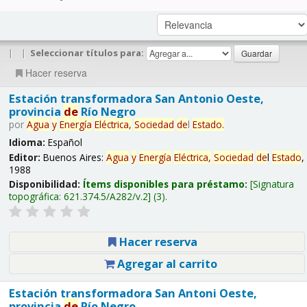
|
|
Seleccionar títulos para:
Hacer reserva
Estación transformadora San Antonio Oeste,
provincia
de
Río Negro
por
Agua
y
Energía
Eléctrica,
Sociedad
de
l
Estado
.
Idioma:
Español
Editor:
Buenos Aires:
Agua
y
Energía
Eléctrica,
Sociedad
de
l
Estado
,
1988
Disponibilidad:
Ítems disponibles para préstamo:
Signatura
topográfica:
621.374.5/A282/v.2
(3).
Hacer reserva
Agregar al carrito
Estación transformadora San Antoni Oeste,
provincia
de
Río Negro