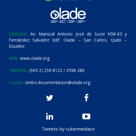
Dirección:
Av. Mariscal Antonio José de Sucre N58-63 y
Fernández Salvador Edif. Olade – San Carlos, Quito –
Ecuador.
Web:
www.olade.org
Teléfono:
(593 2) 259 8122 / 2598 280
Correo:
centro.documentacion@olade.org
Tweets by cubemediaco