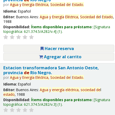
por
Agua
y
Energía
Eléctrica,
Sociedad
de
l
Estado
.
Idioma:
Español
Editor:
Buenos Aires:
Agua
y
Energía
Eléctrica,
Sociedad
de
l
Estado
,
1988
Disponibilidad:
Ítems disponibles para préstamo:
Signatura
topográfica:
621.374.5/A282/v.4
(1).
Hacer reserva
Agregar al carrito
Estacion transformadora San Antonio Oeste,
provincia
de
Río Negro.
por
Agua
y
Energía
Eléctrica,
Sociedad
de
l
Estado
.
Idioma:
Español
Editor:
Buenos Aires:
Agua
y
energía
eléctrica,
sociedad
de
l
estado
, 1988
Disponibilidad:
Ítems disponibles para préstamo:
Signatura
topográfica:
621.374.5/A282/v.3
(1).