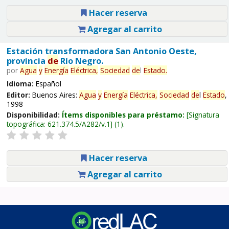
Hacer reserva
Agregar al carrito
Estación transformadora San Antonio Oeste,
provincia
de
Río Negro.
por
Agua
y
Energía
Eléctrica,
Sociedad
de
l
Estado
.
Idioma:
Español
Editor:
Buenos Aires:
Agua
y
Energía
Eléctrica,
Sociedad
de
l
Estado
,
1998
Disponibilidad:
Ítems disponibles para préstamo:
Signatura
topográfica:
621.374.5/A282/v.1
(1).
Hacer reserva
Agregar al carrito