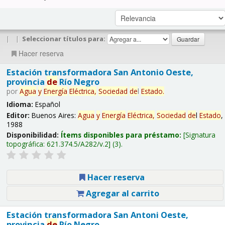
|
|
Seleccionar títulos para:
Hacer reserva
Estación transformadora San Antonio Oeste,
provincia
de
Río Negro
por
Agua
y
Energía
Eléctrica,
Sociedad
de
l
Estado
.
Idioma:
Español
Editor:
Buenos Aires:
Agua
y
Energía
Eléctrica,
Sociedad
de
l
Estado
,
1988
Disponibilidad:
Ítems disponibles para préstamo:
Signatura
topográfica:
621.374.5/A282/v.2
(3).
Hacer reserva
Agregar al carrito
Estación transformadora San Antoni Oeste,
provincia
de
Río Negro