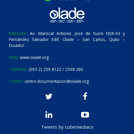
Dirección:
Av. Mariscal Antonio José de Sucre N58-63 y
Fernández Salvador Edif. Olade – San Carlos, Quito –
Ecuador.
Web:
www.olade.org
Teléfono:
(593 2) 259 8122 / 2598 280
Correo:
centro.documentacion@olade.org
Tweets by cubemediaco