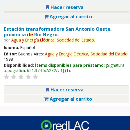
Hacer reserva
Agregar al carrito
Estación transformadora San Antonio Oeste,
provincia
de
Río Negro.
por
Agua
y
Energía
Eléctrica,
Sociedad
de
l
Estado
.
Idioma:
Español
Editor:
Buenos Aires:
Agua
y
Energía
Eléctrica,
Sociedad
de
l
Estado
,
1998
Disponibilidad:
Ítems disponibles para préstamo:
Signatura
topográfica:
621.374.5/A282/v.1
(1).
Hacer reserva
Agregar al carrito