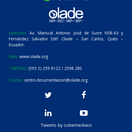
Dirección:
Av. Mariscal Antonio José de Sucre N58-63 y
Fernández Salvador Edif. Olade – San Carlos, Quito –
Ecuador.
Web:
www.olade.org
Teléfono:
(593 2) 259 8122 / 2598 280
Correo:
centro.documentacion@olade.org
Tweets by cubemediaco