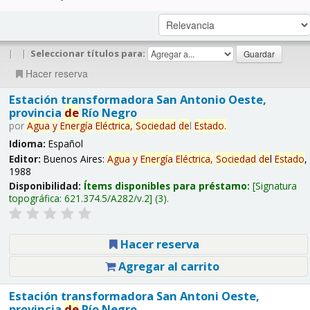
|
|
Seleccionar títulos para:
Hacer reserva
Estación transformadora San Antonio Oeste,
provincia
de
Río Negro
por
Agua
y
Energía
Eléctrica,
Sociedad
de
l
Estado
.
Idioma:
Español
Editor:
Buenos Aires:
Agua
y
Energía
Eléctrica,
Sociedad
de
l
Estado
,
1988
Disponibilidad:
Ítems disponibles para préstamo:
Signatura
topográfica:
621.374.5/A282/v.2
(3).
Hacer reserva
Agregar al carrito
Estación transformadora San Antoni Oeste,
provincia
de
Río Negro