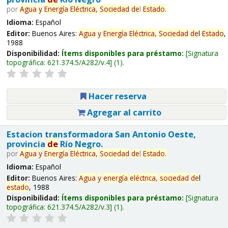
por
Agua
y
Energía
Eléctrica,
Sociedad
de
l
Estado
.
Idioma:
Español
Editor:
Buenos Aires:
Agua
y
Energía
Eléctrica,
Sociedad
de
l
Estado
,
1988
Disponibilidad:
Ítems disponibles para préstamo:
Signatura
topográfica:
621.374.5/A282/v.4
(1).
Hacer reserva
Agregar al carrito
Estacion transformadora San Antonio Oeste,
provincia
de
Río Negro.
por
Agua
y
Energía
Eléctrica,
Sociedad
de
l
Estado
.
Idioma:
Español
Editor:
Buenos Aires:
Agua
y
energía
eléctrica,
sociedad
de
l
estado
, 1988
Disponibilidad:
Ítems disponibles para préstamo:
Signatura
topográfica:
621.374.5/A282/v.3
(1).