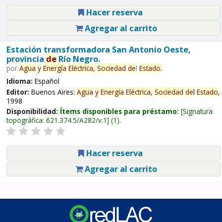
Hacer reserva
Agregar al carrito
Estación transformadora San Antonio Oeste,
provincia
de
Río Negro.
por
Agua
y
Energía
Eléctrica,
Sociedad
de
l
Estado
.
Idioma:
Español
Editor:
Buenos Aires:
Agua
y
Energía
Eléctrica,
Sociedad
de
l
Estado
,
1998
Disponibilidad:
Ítems disponibles para préstamo:
Signatura
topográfica:
621.374.5/A282/v.1
(1).
Hacer reserva
Agregar al carrito