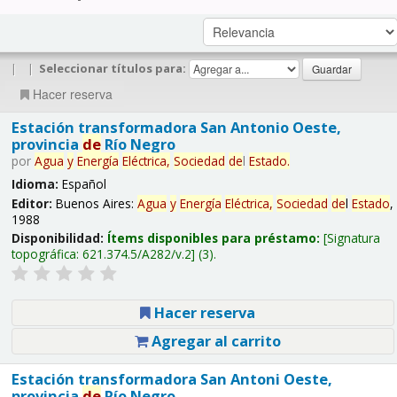
|
|
Seleccionar títulos para:
Hacer reserva
Estación transformadora San Antonio Oeste,
provincia
de
Río Negro
por
Agua
y
Energía
Eléctrica,
Sociedad
de
l
Estado
.
Idioma:
Español
Editor:
Buenos Aires:
Agua
y
Energía
Eléctrica,
Sociedad
de
l
Estado
,
1988
Disponibilidad:
Ítems disponibles para préstamo:
Signatura
topográfica:
621.374.5/A282/v.2
(3).
Hacer reserva
Agregar al carrito
Estación transformadora San Antoni Oeste,
provincia
de
Río Negro