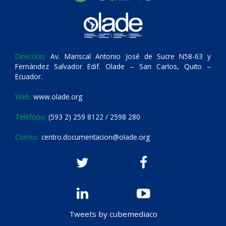
Dirección:
Av. Mariscal Antonio José de Sucre N58-63 y
Fernández Salvador Edif. Olade – San Carlos, Quito –
Ecuador.
Web:
www.olade.org
Teléfono:
(593 2) 259 8122 / 2598 280
Correo:
centro.documentacion@olade.org
Tweets by cubemediaco