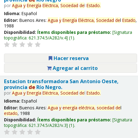
por
Agua
y
Energía
Eléctrica,
Sociedad
de
l
Estado
.
Idioma:
Español
Editor:
Buenos Aires:
Agua
y
Energía
Eléctrica,
Sociedad
de
l
Estado
,
1988
Disponibilidad:
Ítems disponibles para préstamo:
Signatura
topográfica:
621.374.5/A282/v.4
(1).
Hacer reserva
Agregar al carrito
Estacion transformadora San Antonio Oeste,
provincia
de
Río Negro.
por
Agua
y
Energía
Eléctrica,
Sociedad
de
l
Estado
.
Idioma:
Español
Editor:
Buenos Aires:
Agua
y
energía
eléctrica,
sociedad
de
l
estado
, 1988
Disponibilidad:
Ítems disponibles para préstamo:
Signatura
topográfica:
621.374.5/A282/v.3
(1).