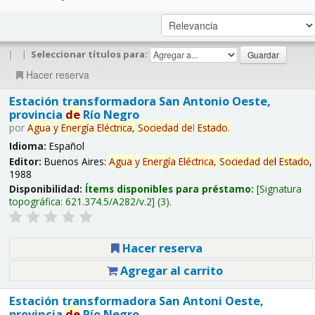
|
|
Seleccionar títulos para:
Hacer reserva
Estación transformadora San Antonio Oeste,
provincia
de
Río Negro
por
Agua
y
Energía
Eléctrica,
Sociedad
de
l
Estado
.
Idioma:
Español
Editor:
Buenos Aires:
Agua
y
Energía
Eléctrica,
Sociedad
de
l
Estado
,
1988
Disponibilidad:
Ítems disponibles para préstamo:
Signatura
topográfica:
621.374.5/A282/v.2
(3).
Hacer reserva
Agregar al carrito
Estación transformadora San Antoni Oeste,
provincia
de
Río Negro