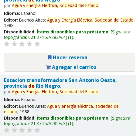
por
Agua
y
Energía
Eléctrica,
Sociedad
de
l
Estado
.
Idioma:
Español
Editor:
Buenos Aires:
Agua
y
Energía
Eléctrica,
Sociedad
de
l
Estado
,
1988
Disponibilidad:
Ítems disponibles para préstamo:
Signatura
topográfica:
621.374.5/A282/v.4
(1).
Hacer reserva
Agregar al carrito
Estacion transformadora San Antonio Oeste,
provincia
de
Río Negro.
por
Agua
y
Energía
Eléctrica,
Sociedad
de
l
Estado
.
Idioma:
Español
Editor:
Buenos Aires:
Agua
y
energía
eléctrica,
sociedad
de
l
estado
, 1988
Disponibilidad:
Ítems disponibles para préstamo:
Signatura
topográfica:
621.374.5/A282/v.3
(1).