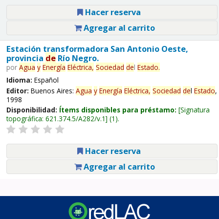
Hacer reserva
Agregar al carrito
Estación transformadora San Antonio Oeste,
provincia
de
Río Negro.
por
Agua
y
Energía
Eléctrica,
Sociedad
de
l
Estado
.
Idioma:
Español
Editor:
Buenos Aires:
Agua
y
Energía
Eléctrica,
Sociedad
de
l
Estado
,
1998
Disponibilidad:
Ítems disponibles para préstamo:
Signatura
topográfica:
621.374.5/A282/v.1
(1).
Hacer reserva
Agregar al carrito