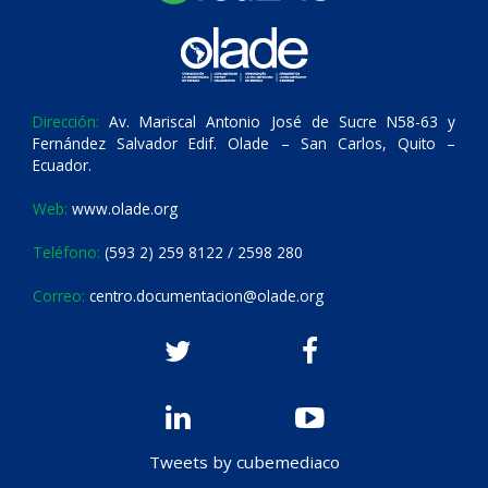
Dirección:
Av. Mariscal Antonio José de Sucre N58-63 y
Fernández Salvador Edif. Olade – San Carlos, Quito –
Ecuador.
Web:
www.olade.org
Teléfono:
(593 2) 259 8122 / 2598 280
Correo:
centro.documentacion@olade.org
Tweets by cubemediaco