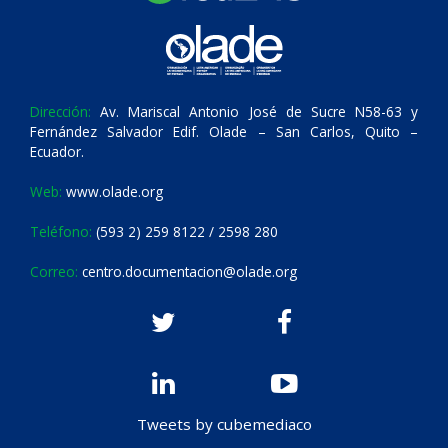
Dirección:
Av. Mariscal Antonio José de Sucre N58-63 y
Fernández Salvador Edif. Olade – San Carlos, Quito –
Ecuador.
Web:
www.olade.org
Teléfono:
(593 2) 259 8122 / 2598 280
Correo:
centro.documentacion@olade.org
Tweets by cubemediaco