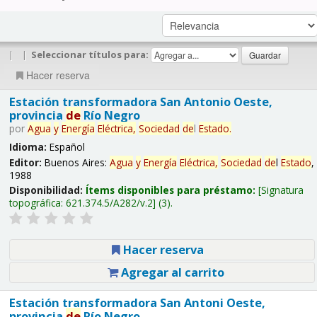
|
|
Seleccionar títulos para:
Hacer reserva
Estación transformadora San Antonio Oeste,
provincia
de
Río Negro
por
Agua
y
Energía
Eléctrica,
Sociedad
de
l
Estado
.
Idioma:
Español
Editor:
Buenos Aires:
Agua
y
Energía
Eléctrica,
Sociedad
de
l
Estado
,
1988
Disponibilidad:
Ítems disponibles para préstamo:
Signatura
topográfica:
621.374.5/A282/v.2
(3).
Hacer reserva
Agregar al carrito
Estación transformadora San Antoni Oeste,
provincia
de
Río Negro