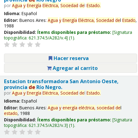
por
Agua
y
Energía
Eléctrica,
Sociedad
de
l
Estado
.
Idioma:
Español
Editor:
Buenos Aires:
Agua
y
Energía
Eléctrica,
Sociedad
de
l
Estado
,
1988
Disponibilidad:
Ítems disponibles para préstamo:
Signatura
topográfica:
621.374.5/A282/v.4
(1).
Hacer reserva
Agregar al carrito
Estacion transformadora San Antonio Oeste,
provincia
de
Río Negro.
por
Agua
y
Energía
Eléctrica,
Sociedad
de
l
Estado
.
Idioma:
Español
Editor:
Buenos Aires:
Agua
y
energía
eléctrica,
sociedad
de
l
estado
, 1988
Disponibilidad:
Ítems disponibles para préstamo:
Signatura
topográfica:
621.374.5/A282/v.3
(1).