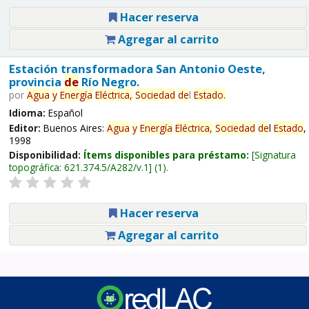
Hacer reserva
Agregar al carrito
Estación transformadora San Antonio Oeste,
provincia
de
Río Negro.
por
Agua
y
Energía
Eléctrica,
Sociedad
de
l
Estado
.
Idioma:
Español
Editor:
Buenos Aires:
Agua
y
Energía
Eléctrica,
Sociedad
de
l
Estado
,
1998
Disponibilidad:
Ítems disponibles para préstamo:
Signatura
topográfica:
621.374.5/A282/v.1
(1).
Hacer reserva
Agregar al carrito