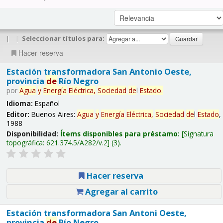
|
|
Seleccionar títulos para:
Hacer reserva
Estación transformadora San Antonio Oeste,
provincia
de
Río Negro
por
Agua
y
Energía
Eléctrica,
Sociedad
de
l
Estado
.
Idioma:
Español
Editor:
Buenos Aires:
Agua
y
Energía
Eléctrica,
Sociedad
de
l
Estado
,
1988
Disponibilidad:
Ítems disponibles para préstamo:
Signatura
topográfica:
621.374.5/A282/v.2
(3).
Hacer reserva
Agregar al carrito
Estación transformadora San Antoni Oeste,
provincia
de
Río Negro