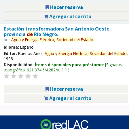
Hacer reserva
Agregar al carrito
Estación transformadora San Antonio Oeste,
provincia
de
Río Negro.
por
Agua
y
Energía
Eléctrica,
Sociedad
de
l
Estado
.
Idioma:
Español
Editor:
Buenos Aires:
Agua
y
Energía
Eléctrica,
Sociedad
de
l
Estado
,
1998
Disponibilidad:
Ítems disponibles para préstamo:
Signatura
topográfica:
621.374.5/A282/v.1
(1).
Hacer reserva
Agregar al carrito