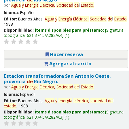
por
Agua
y
Energía
Eléctrica,
Sociedad
de
l
Estado
.
Idioma:
Español
Editor:
Buenos Aires:
Agua
y
Energía
Eléctrica,
Sociedad
de
l
Estado
,
1988
Disponibilidad:
Ítems disponibles para préstamo:
Signatura
topográfica:
621.374.5/A282/v.4
(1).
Hacer reserva
Agregar al carrito
Estacion transformadora San Antonio Oeste,
provincia
de
Río Negro.
por
Agua
y
Energía
Eléctrica,
Sociedad
de
l
Estado
.
Idioma:
Español
Editor:
Buenos Aires:
Agua
y
energía
eléctrica,
sociedad
de
l
estado
, 1988
Disponibilidad:
Ítems disponibles para préstamo:
Signatura
topográfica:
621.374.5/A282/v.3
(1).