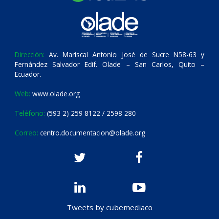
Dirección:
Av. Mariscal Antonio José de Sucre N58-63 y
Fernández Salvador Edif. Olade – San Carlos, Quito –
Ecuador.
Web:
www.olade.org
Teléfono:
(593 2) 259 8122 / 2598 280
Correo:
centro.documentacion@olade.org
Tweets by cubemediaco