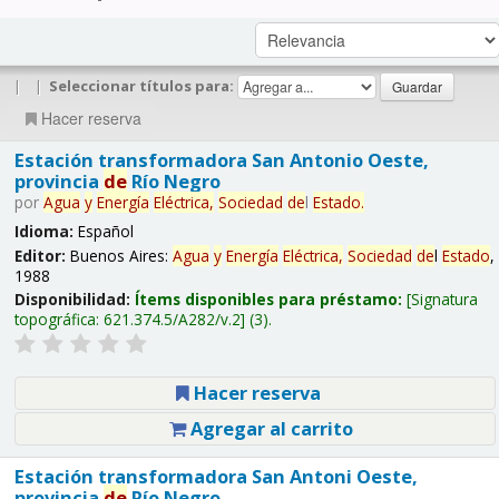
|
|
Seleccionar títulos para:
Hacer reserva
Estación transformadora San Antonio Oeste,
provincia
de
Río Negro
por
Agua
y
Energía
Eléctrica,
Sociedad
de
l
Estado
.
Idioma:
Español
Editor:
Buenos Aires:
Agua
y
Energía
Eléctrica,
Sociedad
de
l
Estado
,
1988
Disponibilidad:
Ítems disponibles para préstamo:
Signatura
topográfica:
621.374.5/A282/v.2
(3).
Hacer reserva
Agregar al carrito
Estación transformadora San Antoni Oeste,
provincia
de
Río Negro