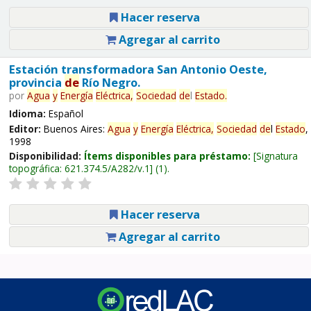
Hacer reserva
Agregar al carrito
Estación transformadora San Antonio Oeste,
provincia
de
Río Negro.
por
Agua
y
Energía
Eléctrica,
Sociedad
de
l
Estado
.
Idioma:
Español
Editor:
Buenos Aires:
Agua
y
Energía
Eléctrica,
Sociedad
de
l
Estado
,
1998
Disponibilidad:
Ítems disponibles para préstamo:
Signatura
topográfica:
621.374.5/A282/v.1
(1).
Hacer reserva
Agregar al carrito