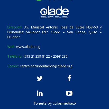
Dirección:
Av. Mariscal Antonio José de Sucre N58-63 y
Fernández Salvador Edif. Olade – San Carlos, Quito –
Ecuador.
Web:
www.olade.org
Teléfono:
(593 2) 259 8122 / 2598 280
Correo:
centro.documentacion@olade.org
Tweets by cubemediaco