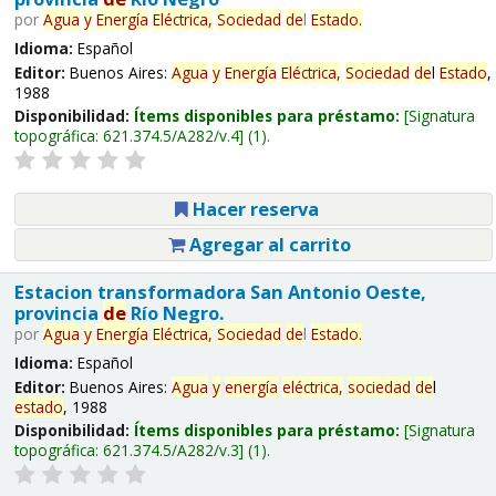
por
Agua
y
Energía
Eléctrica,
Sociedad
de
l
Estado
.
Idioma:
Español
Editor:
Buenos Aires:
Agua
y
Energía
Eléctrica,
Sociedad
de
l
Estado
,
1988
Disponibilidad:
Ítems disponibles para préstamo:
Signatura
topográfica:
621.374.5/A282/v.4
(1).
Hacer reserva
Agregar al carrito
Estacion transformadora San Antonio Oeste,
provincia
de
Río Negro.
por
Agua
y
Energía
Eléctrica,
Sociedad
de
l
Estado
.
Idioma:
Español
Editor:
Buenos Aires:
Agua
y
energía
eléctrica,
sociedad
de
l
estado
, 1988
Disponibilidad:
Ítems disponibles para préstamo:
Signatura
topográfica:
621.374.5/A282/v.3
(1).