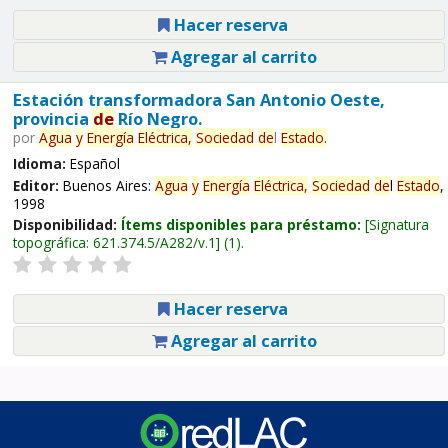
Hacer reserva
Agregar al carrito
Estación transformadora San Antonio Oeste,
provincia
de
Río Negro.
por
Agua
y
Energía
Eléctrica,
Sociedad
de
l
Estado
.
Idioma:
Español
Editor:
Buenos Aires:
Agua
y
Energía
Eléctrica,
Sociedad
de
l
Estado
,
1998
Disponibilidad:
Ítems disponibles para préstamo:
Signatura
topográfica:
621.374.5/A282/v.1
(1).
Hacer reserva
Agregar al carrito