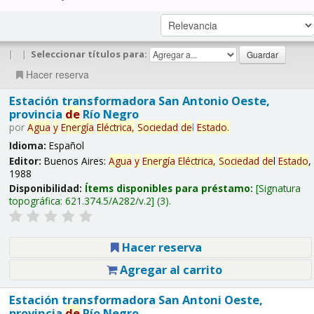
|
|
Seleccionar títulos para:
Hacer reserva
Estación transformadora San Antonio Oeste,
provincia
de
Río Negro
por
Agua
y
Energía
Eléctrica,
Sociedad
de
l
Estado
.
Idioma:
Español
Editor:
Buenos Aires:
Agua
y
Energía
Eléctrica,
Sociedad
de
l
Estado
,
1988
Disponibilidad:
Ítems disponibles para préstamo:
Signatura
topográfica:
621.374.5/A282/v.2
(3).
Hacer reserva
Agregar al carrito
Estación transformadora San Antoni Oeste,
provincia
de
Río Negro