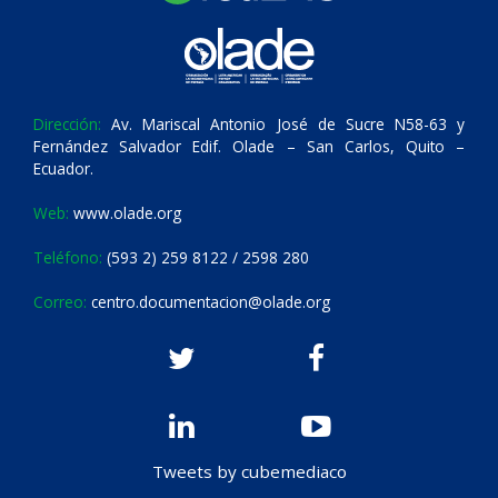
Dirección:
Av. Mariscal Antonio José de Sucre N58-63 y
Fernández Salvador Edif. Olade – San Carlos, Quito –
Ecuador.
Web:
www.olade.org
Teléfono:
(593 2) 259 8122 / 2598 280
Correo:
centro.documentacion@olade.org
Tweets by cubemediaco