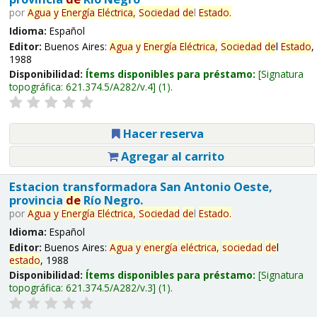
por
Agua
y
Energía
Eléctrica,
Sociedad
de
l
Estado
.
Idioma:
Español
Editor:
Buenos Aires:
Agua
y
Energía
Eléctrica,
Sociedad
de
l
Estado
,
1988
Disponibilidad:
Ítems disponibles para préstamo:
Signatura
topográfica:
621.374.5/A282/v.4
(1).
Hacer reserva
Agregar al carrito
Estacion transformadora San Antonio Oeste,
provincia
de
Río Negro.
por
Agua
y
Energía
Eléctrica,
Sociedad
de
l
Estado
.
Idioma:
Español
Editor:
Buenos Aires:
Agua
y
energía
eléctrica,
sociedad
de
l
estado
, 1988
Disponibilidad:
Ítems disponibles para préstamo:
Signatura
topográfica:
621.374.5/A282/v.3
(1).