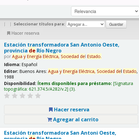
|
|
Seleccionar títulos para:
Hacer reserva
Estación transformadora San Antonio Oeste,
provincia
de
Río Negro
por
Agua
y
Energía
Eléctrica,
Sociedad
de
l
Estado
.
Idioma:
Español
Editor:
Buenos Aires:
Agua
y
Energía
Eléctrica,
Sociedad
de
l
Estado
,
1988
Disponibilidad:
Ítems disponibles para préstamo:
Signatura
topográfica:
621.374.5/A282/v.2
(3).
Hacer reserva
Agregar al carrito
Estación transformadora San Antoni Oeste,
provincia
de
Río Negro