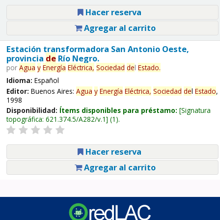
Hacer reserva
Agregar al carrito
Estación transformadora San Antonio Oeste,
provincia
de
Río Negro.
por
Agua
y
Energía
Eléctrica,
Sociedad
de
l
Estado
.
Idioma:
Español
Editor:
Buenos Aires:
Agua
y
Energía
Eléctrica,
Sociedad
de
l
Estado
,
1998
Disponibilidad:
Ítems disponibles para préstamo:
Signatura
topográfica:
621.374.5/A282/v.1
(1).
Hacer reserva
Agregar al carrito