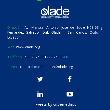
Dirección:
Av. Mariscal Antonio José de Sucre N58-63 y
Fernández Salvador Edif. Olade – San Carlos, Quito –
Ecuador.
Web:
www.olade.org
Teléfono:
(593 2) 259 8122 / 2598 280
Correo:
centro.documentacion@olade.org
Tweets by cubemediaco