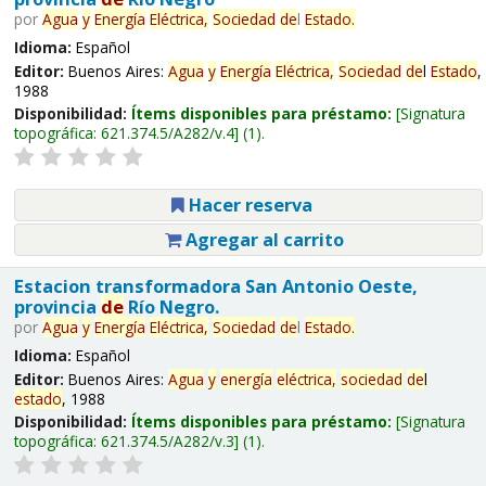
por
Agua
y
Energía
Eléctrica,
Sociedad
de
l
Estado
.
Idioma:
Español
Editor:
Buenos Aires:
Agua
y
Energía
Eléctrica,
Sociedad
de
l
Estado
,
1988
Disponibilidad:
Ítems disponibles para préstamo:
Signatura
topográfica:
621.374.5/A282/v.4
(1).
Hacer reserva
Agregar al carrito
Estacion transformadora San Antonio Oeste,
provincia
de
Río Negro.
por
Agua
y
Energía
Eléctrica,
Sociedad
de
l
Estado
.
Idioma:
Español
Editor:
Buenos Aires:
Agua
y
energía
eléctrica,
sociedad
de
l
estado
, 1988
Disponibilidad:
Ítems disponibles para préstamo:
Signatura
topográfica:
621.374.5/A282/v.3
(1).