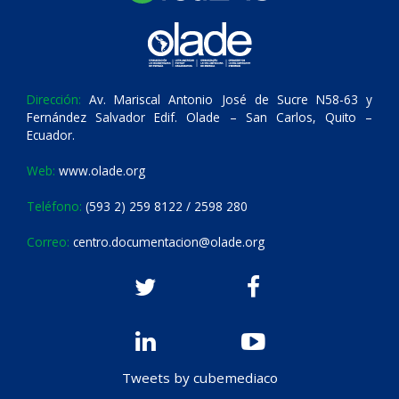
Dirección:
Av. Mariscal Antonio José de Sucre N58-63 y
Fernández Salvador Edif. Olade – San Carlos, Quito –
Ecuador.
Web:
www.olade.org
Teléfono:
(593 2) 259 8122 / 2598 280
Correo:
centro.documentacion@olade.org
Tweets by cubemediaco