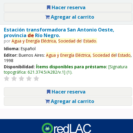
Hacer reserva
Agregar al carrito
Estación transformadora San Antonio Oeste,
provincia
de
Río Negro.
por
Agua
y
Energía
Eléctrica,
Sociedad
de
l
Estado
.
Idioma:
Español
Editor:
Buenos Aires:
Agua
y
Energía
Eléctrica,
Sociedad
de
l
Estado
,
1998
Disponibilidad:
Ítems disponibles para préstamo:
Signatura
topográfica:
621.374.5/A282/v.1
(1).
Hacer reserva
Agregar al carrito