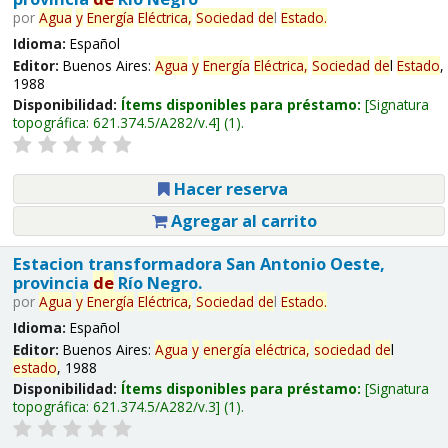
por
Agua
y
Energía
Eléctrica,
Sociedad
de
l
Estado
.
Idioma:
Español
Editor:
Buenos Aires:
Agua
y
Energía
Eléctrica,
Sociedad
de
l
Estado
,
1988
Disponibilidad:
Ítems disponibles para préstamo:
Signatura
topográfica:
621.374.5/A282/v.4
(1).
Hacer reserva
Agregar al carrito
Estacion transformadora San Antonio Oeste,
provincia
de
Río Negro.
por
Agua
y
Energía
Eléctrica,
Sociedad
de
l
Estado
.
Idioma:
Español
Editor:
Buenos Aires:
Agua
y
energía
eléctrica,
sociedad
de
l
estado
, 1988
Disponibilidad:
Ítems disponibles para préstamo:
Signatura
topográfica:
621.374.5/A282/v.3
(1).