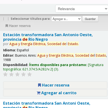
|
|
Seleccionar títulos para:
Hacer reserva
Estación transformadora San Antonio Oeste,
provincia
de
Río Negro
por
Agua
y
Energía
Eléctrica,
Sociedad
de
l
Estado
.
Idioma:
Español
Editor:
Buenos Aires:
Agua
y
Energía
Eléctrica,
Sociedad
de
l
Estado
,
1988
Disponibilidad:
Ítems disponibles para préstamo:
Signatura
topográfica:
621.374.5/A282/v.2
(3).
Hacer reserva
Agregar al carrito
Estación transformadora San Antoni Oeste,
provincia
de
Río Negro