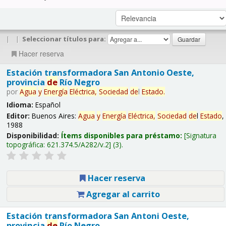
|
|
Seleccionar títulos para:
Hacer reserva
Estación transformadora San Antonio Oeste,
provincia
de
Río Negro
por
Agua
y
Energía
Eléctrica,
Sociedad
de
l
Estado
.
Idioma:
Español
Editor:
Buenos Aires:
Agua
y
Energía
Eléctrica,
Sociedad
de
l
Estado
,
1988
Disponibilidad:
Ítems disponibles para préstamo:
Signatura
topográfica:
621.374.5/A282/v.2
(3).
Hacer reserva
Agregar al carrito
Estación transformadora San Antoni Oeste,
provincia
de
Río Negro