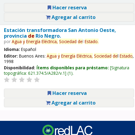
Hacer reserva
Agregar al carrito
Estación transformadora San Antonio Oeste,
provincia
de
Río Negro.
por
Agua
y
Energía
Eléctrica,
Sociedad
de
l
Estado
.
Idioma:
Español
Editor:
Buenos Aires:
Agua
y
Energía
Eléctrica,
Sociedad
de
l
Estado
,
1998
Disponibilidad:
Ítems disponibles para préstamo:
Signatura
topográfica:
621.374.5/A282/v.1
(1).
Hacer reserva
Agregar al carrito