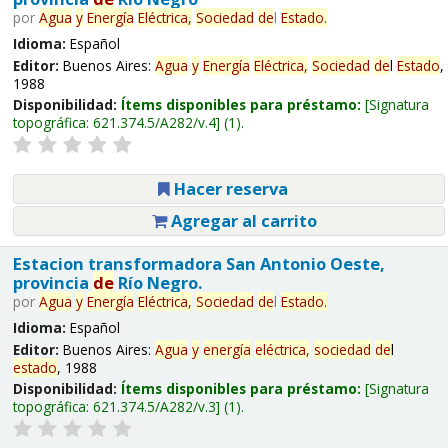
por
Agua
y
Energía
Eléctrica,
Sociedad
de
l
Estado
.
Idioma:
Español
Editor:
Buenos Aires:
Agua
y
Energía
Eléctrica,
Sociedad
de
l
Estado
,
1988
Disponibilidad:
Ítems disponibles para préstamo:
Signatura
topográfica:
621.374.5/A282/v.4
(1).
Hacer reserva
Agregar al carrito
Estacion transformadora San Antonio Oeste,
provincia
de
Río Negro.
por
Agua
y
Energía
Eléctrica,
Sociedad
de
l
Estado
.
Idioma:
Español
Editor:
Buenos Aires:
Agua
y
energía
eléctrica,
sociedad
de
l
estado
, 1988
Disponibilidad:
Ítems disponibles para préstamo:
Signatura
topográfica:
621.374.5/A282/v.3
(1).