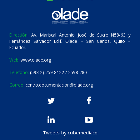
Dirección:
Av. Mariscal Antonio José de Sucre N58-63 y
Fernández Salvador Edif. Olade – San Carlos, Quito –
Ecuador.
Web:
www.olade.org
Teléfono:
(593 2) 259 8122 / 2598 280
Correo:
centro.documentacion@olade.org
Tweets by cubemediaco