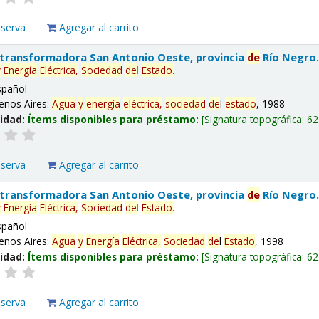
eserva
Agregar al carrito
 transformadora San Antonio Oeste, provincia
de
Río Negro
y
Energía
Eléctrica,
Sociedad
de
l
Estado
.
spañol
enos Aires:
Agua
y
energía
eléctrica,
sociedad
de
l
estado
, 1988
lidad:
Ítems disponibles para préstamo:
Signatura topográfica:
62
eserva
Agregar al carrito
 transformadora San Antonio Oeste, provincia
de
Río Negro
y
Energía
Eléctrica,
Sociedad
de
l
Estado
.
spañol
enos Aires:
Agua
y
Energía
Eléctrica,
Sociedad
de
l
Estado
, 1998
lidad:
Ítems disponibles para préstamo:
Signatura topográfica:
62
eserva
Agregar al carrito