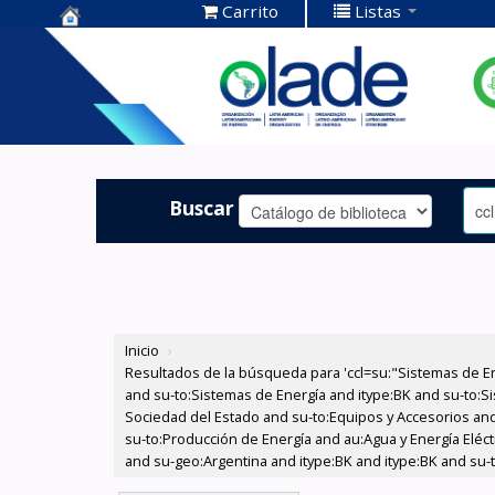
Carrito
Listas
Centro de
Documentación
OLADE -
Buscar
Inicio
›
Resultados de la búsqueda para 'ccl=su:"Sistemas de E
and su-to:Sistemas de Energía and itype:BK and su-to:Si
Sociedad del Estado and su-to:Equipos y Accesorios and
su-to:Producción de Energía and au:Agua y Energía Eléctr
and su-geo:Argentina and itype:BK and itype:BK and su-