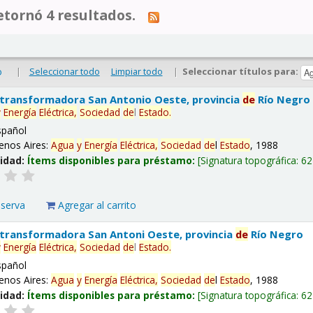
tornó 4 resultados.
|
Seleccionar todo
Limpiar todo
|
Seleccionar títulos para:
o
 transformadora San Antonio Oeste, provincia
de
Río Negro
y
Energía
Eléctrica,
Sociedad
de
l
Estado
.
spañol
enos Aires:
Agua
y
Energía
Eléctrica,
Sociedad
de
l
Estado
, 1988
lidad:
Ítems disponibles para préstamo:
Signatura topográfica:
62
eserva
Agregar al carrito
 transformadora San Antoni Oeste, provincia
de
Río Negro
y
Energía
Eléctrica,
Sociedad
de
l
Estado
.
spañol
enos Aires:
Agua
y
Energía
Eléctrica,
Sociedad
de
l
Estado
, 1988
lidad:
Ítems disponibles para préstamo:
Signatura topográfica:
62