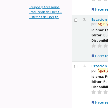
Equipos y Accesorios
Hacer r
Producción de Energí...
Sistemas de Energía
3.
Estacion
por
Agua
Idioma:
E
Editor:
Bu
Disponibi
Hacer r
4.
Estación
por
Agua
Idioma:
E
Editor:
Bu
Disponibi
Hacer r