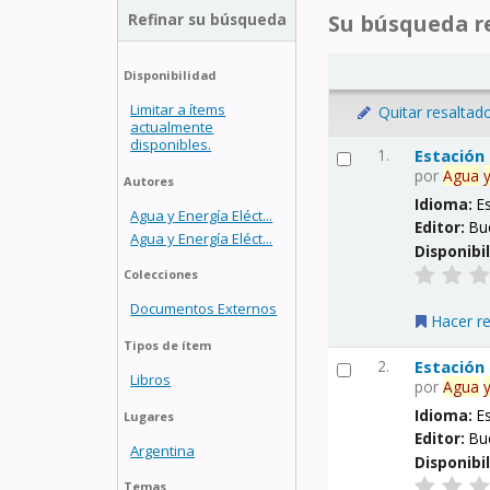
Refinar su búsqueda
Su búsqueda re
Disponibilidad
Limitar a ítems
Quitar resaltad
actualmente
disponibles.
1.
Estación
por
Agua
Autores
Idioma:
E
Agua y Energía Eléct...
Editor:
Bu
Agua y Energía Eléct...
Disponibi
Colecciones
Documentos Externos
Hacer r
Tipos de ítem
2.
Estación
Libros
por
Agua
Idioma:
E
Lugares
Editor:
Bu
Argentina
Disponibi
Temas