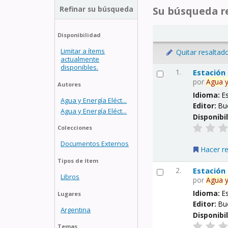
Refinar su búsqueda
Su búsqueda re
Disponibilidad
Limitar a ítems
Quitar resaltad
actualmente
disponibles.
1.
Estación
por
Agua
Autores
Idioma:
E
Agua y Energía Eléct...
Editor:
Bu
Agua y Energía Eléct...
Disponibi
Colecciones
Documentos Externos
Hacer r
Tipos de ítem
2.
Estación
Libros
por
Agua
Idioma:
E
Lugares
Editor:
Bu
Argentina
Disponibi
Temas