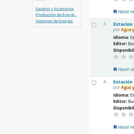
Equipos y Accesorios
Hacer r
Producción de Energí...
Sistemas de Energía
3.
Estacion
por
Agua
Idioma:
E
Editor:
Bu
Disponibi
Hacer r
4.
Estación
por
Agua
Idioma:
E
Editor:
Bu
Disponibi
Hacer r