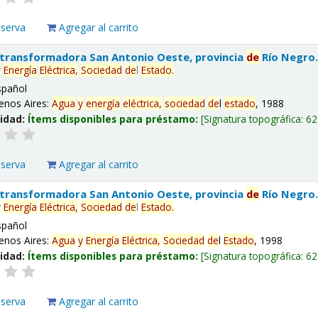
eserva
Agregar al carrito
 transformadora San Antonio Oeste, provincia
de
Río Negro
y
Energía
Eléctrica,
Sociedad
de
l
Estado
.
spañol
enos Aires:
Agua
y
energía
eléctrica,
sociedad
de
l
estado
, 1988
lidad:
Ítems disponibles para préstamo:
Signatura topográfica:
62
eserva
Agregar al carrito
 transformadora San Antonio Oeste, provincia
de
Río Negro
y
Energía
Eléctrica,
Sociedad
de
l
Estado
.
spañol
enos Aires:
Agua
y
Energía
Eléctrica,
Sociedad
de
l
Estado
, 1998
lidad:
Ítems disponibles para préstamo:
Signatura topográfica:
62
eserva
Agregar al carrito