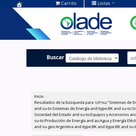
Carrito
Listas
Centro de
Documentación
OLADE -
Buscar
Inicio
›
Resultados de la búsqueda para 'ccl=su:"Sistemas de E
and su-to:Sistemas de Energía and itype:BK and su-to:Si
Sociedad del Estado and su-to:Equipos y Accesorios and
su-to:Producción de Energía and au:Agua y Energía Eléctr
and su-geo:Argentina and itype:BK and itype:BK and su-t