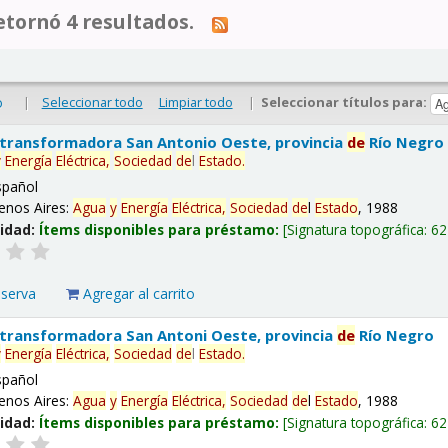
tornó 4 resultados.
|
Seleccionar todo
Limpiar todo
|
Seleccionar títulos para:
o
 transformadora San Antonio Oeste, provincia
de
Río Negro
y
Energía
Eléctrica,
Sociedad
de
l
Estado
.
spañol
enos Aires:
Agua
y
Energía
Eléctrica,
Sociedad
de
l
Estado
, 1988
lidad:
Ítems disponibles para préstamo:
Signatura topográfica:
62
eserva
Agregar al carrito
 transformadora San Antoni Oeste, provincia
de
Río Negro
y
Energía
Eléctrica,
Sociedad
de
l
Estado
.
spañol
enos Aires:
Agua
y
Energía
Eléctrica,
Sociedad
de
l
Estado
, 1988
lidad:
Ítems disponibles para préstamo:
Signatura topográfica:
62