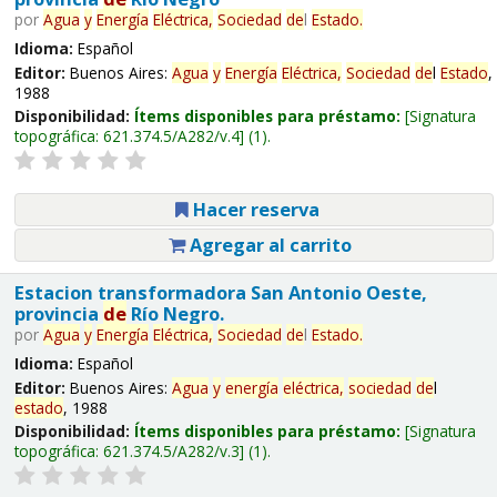
por
Agua
y
Energía
Eléctrica,
Sociedad
de
l
Estado
.
Idioma:
Español
Editor:
Buenos Aires:
Agua
y
Energía
Eléctrica,
Sociedad
de
l
Estado
,
1988
Disponibilidad:
Ítems disponibles para préstamo:
Signatura
topográfica:
621.374.5/A282/v.4
(1).
Hacer reserva
Agregar al carrito
Estacion transformadora San Antonio Oeste,
provincia
de
Río Negro.
por
Agua
y
Energía
Eléctrica,
Sociedad
de
l
Estado
.
Idioma:
Español
Editor:
Buenos Aires:
Agua
y
energía
eléctrica,
sociedad
de
l
estado
, 1988
Disponibilidad:
Ítems disponibles para préstamo:
Signatura
topográfica:
621.374.5/A282/v.3
(1).