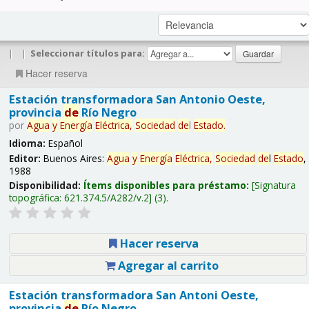
|
|
Seleccionar títulos para:
Hacer reserva
Estación transformadora San Antonio Oeste,
provincia
de
Río Negro
por
Agua
y
Energía
Eléctrica,
Sociedad
de
l
Estado
.
Idioma:
Español
Editor:
Buenos Aires:
Agua
y
Energía
Eléctrica,
Sociedad
de
l
Estado
,
1988
Disponibilidad:
Ítems disponibles para préstamo:
Signatura
topográfica:
621.374.5/A282/v.2
(3).
Hacer reserva
Agregar al carrito
Estación transformadora San Antoni Oeste,
provincia
de
Río Negro