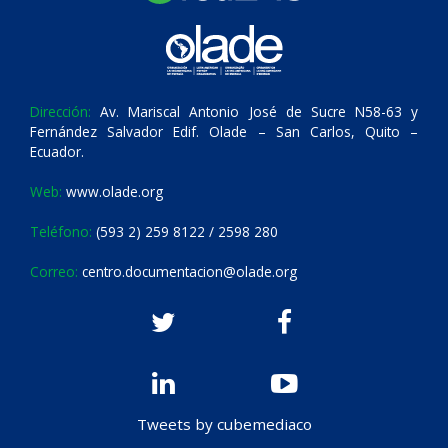
Dirección:
Av. Mariscal Antonio José de Sucre N58-63 y
Fernández Salvador Edif. Olade – San Carlos, Quito –
Ecuador.
Web:
www.olade.org
Teléfono:
(593 2) 259 8122 / 2598 280
Correo:
centro.documentacion@olade.org
Tweets by cubemediaco