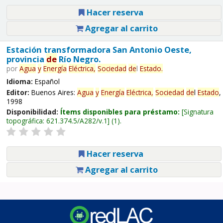
Hacer reserva
Agregar al carrito
Estación transformadora San Antonio Oeste,
provincia
de
Río Negro.
por
Agua
y
Energía
Eléctrica,
Sociedad
de
l
Estado
.
Idioma:
Español
Editor:
Buenos Aires:
Agua
y
Energía
Eléctrica,
Sociedad
de
l
Estado
,
1998
Disponibilidad:
Ítems disponibles para préstamo:
Signatura
topográfica:
621.374.5/A282/v.1
(1).
Hacer reserva
Agregar al carrito