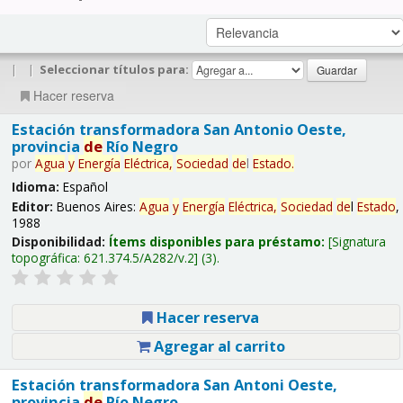
|
|
Seleccionar títulos para:
Hacer reserva
Estación transformadora San Antonio Oeste,
provincia
de
Río Negro
por
Agua
y
Energía
Eléctrica,
Sociedad
de
l
Estado
.
Idioma:
Español
Editor:
Buenos Aires:
Agua
y
Energía
Eléctrica,
Sociedad
de
l
Estado
,
1988
Disponibilidad:
Ítems disponibles para préstamo:
Signatura
topográfica:
621.374.5/A282/v.2
(3).
Hacer reserva
Agregar al carrito
Estación transformadora San Antoni Oeste,
provincia
de
Río Negro