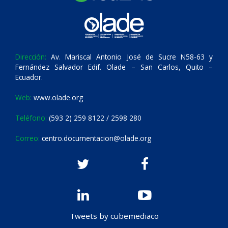
Dirección:
Av. Mariscal Antonio José de Sucre N58-63 y
Fernández Salvador Edif. Olade – San Carlos, Quito –
Ecuador.
Web:
www.olade.org
Teléfono:
(593 2) 259 8122 / 2598 280
Correo:
centro.documentacion@olade.org
Tweets by cubemediaco