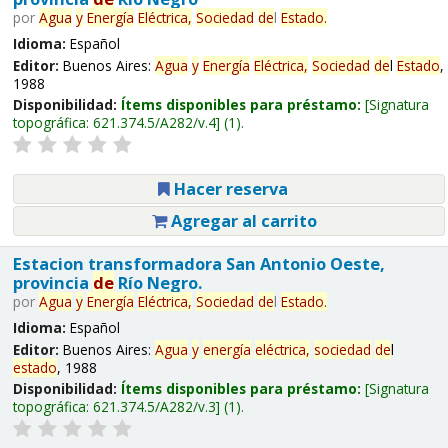
por
Agua
y
Energía
Eléctrica,
Sociedad
de
l
Estado
.
Idioma:
Español
Editor:
Buenos Aires:
Agua
y
Energía
Eléctrica,
Sociedad
de
l
Estado
,
1988
Disponibilidad:
Ítems disponibles para préstamo:
Signatura
topográfica:
621.374.5/A282/v.4
(1).
Hacer reserva
Agregar al carrito
Estacion transformadora San Antonio Oeste,
provincia
de
Río Negro.
por
Agua
y
Energía
Eléctrica,
Sociedad
de
l
Estado
.
Idioma:
Español
Editor:
Buenos Aires:
Agua
y
energía
eléctrica,
sociedad
de
l
estado
, 1988
Disponibilidad:
Ítems disponibles para préstamo:
Signatura
topográfica:
621.374.5/A282/v.3
(1).