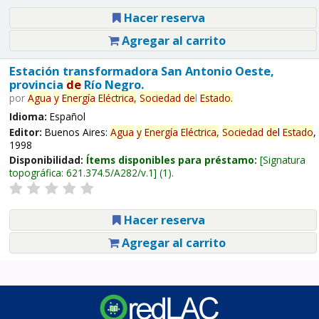
Hacer reserva
Agregar al carrito
Estación transformadora San Antonio Oeste,
provincia
de
Río Negro.
por
Agua
y
Energía
Eléctrica,
Sociedad
de
l
Estado
.
Idioma:
Español
Editor:
Buenos Aires:
Agua
y
Energía
Eléctrica,
Sociedad
de
l
Estado
,
1998
Disponibilidad:
Ítems disponibles para préstamo:
Signatura
topográfica:
621.374.5/A282/v.1
(1).
Hacer reserva
Agregar al carrito