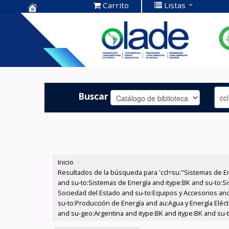
Carrito
Listas
Centro de
Documentación
OLADE -
Buscar
Inicio
›
Resultados de la búsqueda para 'ccl=su:"Sistemas de E
and su-to:Sistemas de Energía and itype:BK and su-to:Si
Sociedad del Estado and su-to:Equipos y Accesorios and
su-to:Producción de Energía and au:Agua y Energía Eléctr
and su-geo:Argentina and itype:BK and itype:BK and su-t