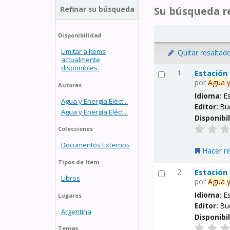
Refinar su búsqueda
Su búsqueda re
Disponibilidad
Limitar a ítems
Quitar resaltad
actualmente
disponibles.
1.
Estación
por
Agua
Autores
Idioma:
E
Agua y Energía Eléct...
Editor:
Bu
Agua y Energía Eléct...
Disponibi
Colecciones
Documentos Externos
Hacer r
Tipos de ítem
2.
Estación
Libros
por
Agua
Idioma:
E
Lugares
Editor:
Bu
Argentina
Disponibi
Temas