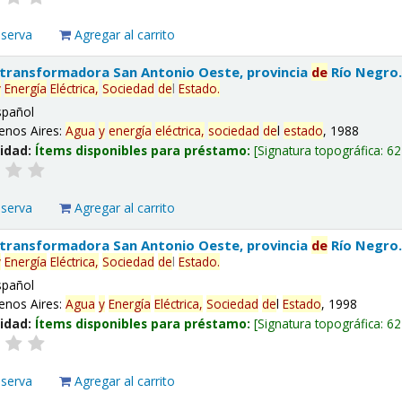
eserva
Agregar al carrito
 transformadora San Antonio Oeste, provincia
de
Río Negro
y
Energía
Eléctrica,
Sociedad
de
l
Estado
.
spañol
enos Aires:
Agua
y
energía
eléctrica,
sociedad
de
l
estado
, 1988
lidad:
Ítems disponibles para préstamo:
Signatura topográfica:
62
eserva
Agregar al carrito
 transformadora San Antonio Oeste, provincia
de
Río Negro
y
Energía
Eléctrica,
Sociedad
de
l
Estado
.
spañol
enos Aires:
Agua
y
Energía
Eléctrica,
Sociedad
de
l
Estado
, 1998
lidad:
Ítems disponibles para préstamo:
Signatura topográfica:
62
eserva
Agregar al carrito