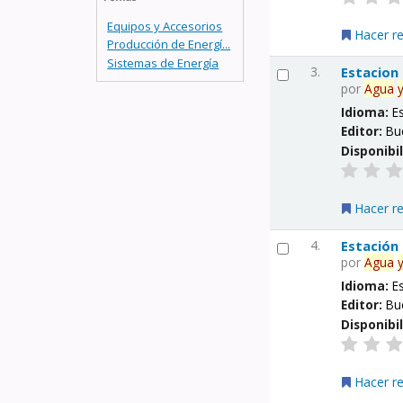
Equipos y Accesorios
Hacer r
Producción de Energí...
Sistemas de Energía
3.
Estacion
por
Agua
Idioma:
E
Editor:
Bu
Disponibi
Hacer r
4.
Estación
por
Agua
Idioma:
E
Editor:
Bu
Disponibi
Hacer r