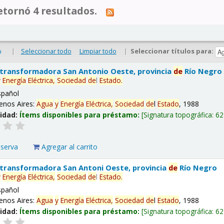
tornó 4 resultados.
|
Seleccionar todo
Limpiar todo
|
Seleccionar títulos para:
o
 transformadora San Antonio Oeste, provincia
de
Río Negro
y
Energía
Eléctrica,
Sociedad
de
l
Estado
.
spañol
enos Aires:
Agua
y
Energía
Eléctrica,
Sociedad
de
l
Estado
, 1988
lidad:
Ítems disponibles para préstamo:
Signatura topográfica:
62
eserva
Agregar al carrito
 transformadora San Antoni Oeste, provincia
de
Río Negro
y
Energía
Eléctrica,
Sociedad
de
l
Estado
.
spañol
enos Aires:
Agua
y
Energía
Eléctrica,
Sociedad
de
l
Estado
, 1988
lidad:
Ítems disponibles para préstamo:
Signatura topográfica:
62