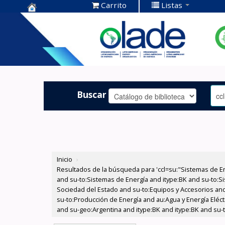
Carrito
Listas
Centro de
Documentación
OLADE -
Buscar
Inicio
›
Resultados de la búsqueda para 'ccl=su:"Sistemas de E
and su-to:Sistemas de Energía and itype:BK and su-to:Si
Sociedad del Estado and su-to:Equipos y Accesorios and
su-to:Producción de Energía and au:Agua y Energía Eléctr
and su-geo:Argentina and itype:BK and itype:BK and su-t