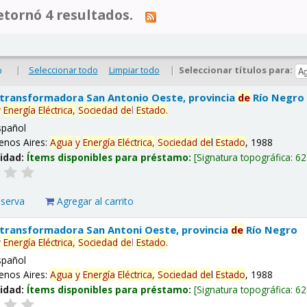
tornó 4 resultados.
|
Seleccionar todo
Limpiar todo
|
Seleccionar títulos para:
o
 transformadora San Antonio Oeste, provincia
de
Río Negro
y
Energía
Eléctrica,
Sociedad
de
l
Estado
.
spañol
enos Aires:
Agua
y
Energía
Eléctrica,
Sociedad
de
l
Estado
, 1988
lidad:
Ítems disponibles para préstamo:
Signatura topográfica:
62
eserva
Agregar al carrito
 transformadora San Antoni Oeste, provincia
de
Río Negro
y
Energía
Eléctrica,
Sociedad
de
l
Estado
.
spañol
enos Aires:
Agua
y
Energía
Eléctrica,
Sociedad
de
l
Estado
, 1988
lidad:
Ítems disponibles para préstamo:
Signatura topográfica:
62