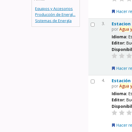
Equipos y Accesorios
Hacer r
Producción de Energí...
Sistemas de Energía
3.
Estacion
por
Agua
Idioma:
E
Editor:
Bu
Disponibi
Hacer r
4.
Estación
por
Agua
Idioma:
E
Editor:
Bu
Disponibi
Hacer r