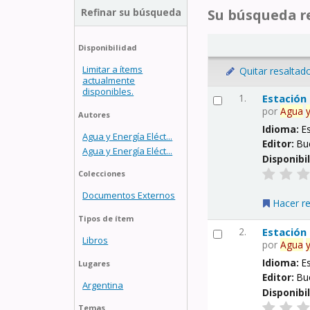
Refinar su búsqueda
Su búsqueda re
Disponibilidad
Limitar a ítems
Quitar resaltad
actualmente
disponibles.
1.
Estación
por
Agua
Autores
Idioma:
E
Agua y Energía Eléct...
Editor:
Bu
Agua y Energía Eléct...
Disponibi
Colecciones
Documentos Externos
Hacer r
Tipos de ítem
2.
Estación
Libros
por
Agua
Idioma:
E
Lugares
Editor:
Bu
Argentina
Disponibi
Temas