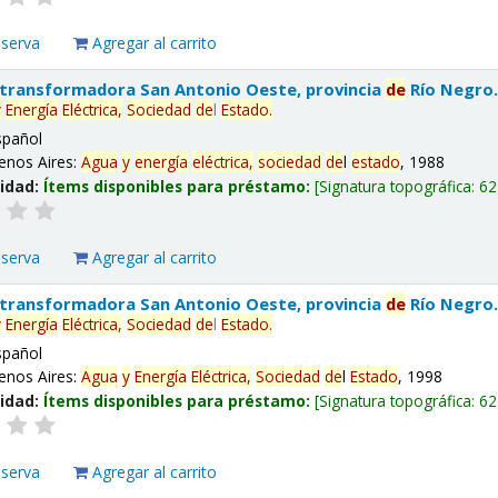
eserva
Agregar al carrito
 transformadora San Antonio Oeste, provincia
de
Río Negro
y
Energía
Eléctrica,
Sociedad
de
l
Estado
.
spañol
enos Aires:
Agua
y
energía
eléctrica,
sociedad
de
l
estado
, 1988
lidad:
Ítems disponibles para préstamo:
Signatura topográfica:
62
eserva
Agregar al carrito
 transformadora San Antonio Oeste, provincia
de
Río Negro
y
Energía
Eléctrica,
Sociedad
de
l
Estado
.
spañol
enos Aires:
Agua
y
Energía
Eléctrica,
Sociedad
de
l
Estado
, 1998
lidad:
Ítems disponibles para préstamo:
Signatura topográfica:
62
eserva
Agregar al carrito