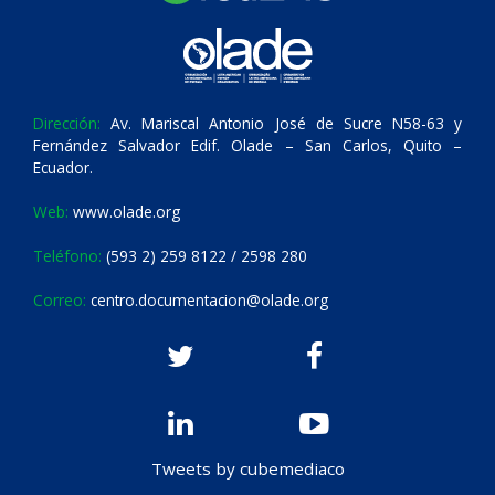
Dirección:
Av. Mariscal Antonio José de Sucre N58-63 y
Fernández Salvador Edif. Olade – San Carlos, Quito –
Ecuador.
Web:
www.olade.org
Teléfono:
(593 2) 259 8122 / 2598 280
Correo:
centro.documentacion@olade.org
Tweets by cubemediaco