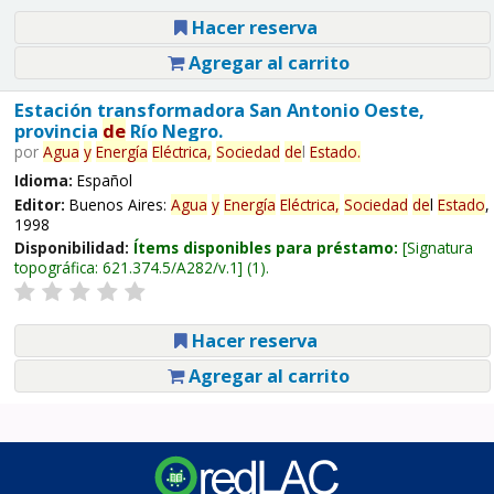
Hacer reserva
Agregar al carrito
Estación transformadora San Antonio Oeste,
provincia
de
Río Negro.
por
Agua
y
Energía
Eléctrica,
Sociedad
de
l
Estado
.
Idioma:
Español
Editor:
Buenos Aires:
Agua
y
Energía
Eléctrica,
Sociedad
de
l
Estado
,
1998
Disponibilidad:
Ítems disponibles para préstamo:
Signatura
topográfica:
621.374.5/A282/v.1
(1).
Hacer reserva
Agregar al carrito