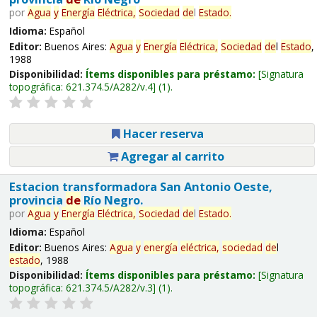
por
Agua
y
Energía
Eléctrica,
Sociedad
de
l
Estado
.
Idioma:
Español
Editor:
Buenos Aires:
Agua
y
Energía
Eléctrica,
Sociedad
de
l
Estado
,
1988
Disponibilidad:
Ítems disponibles para préstamo:
Signatura
topográfica:
621.374.5/A282/v.4
(1).
Hacer reserva
Agregar al carrito
Estacion transformadora San Antonio Oeste,
provincia
de
Río Negro.
por
Agua
y
Energía
Eléctrica,
Sociedad
de
l
Estado
.
Idioma:
Español
Editor:
Buenos Aires:
Agua
y
energía
eléctrica,
sociedad
de
l
estado
, 1988
Disponibilidad:
Ítems disponibles para préstamo:
Signatura
topográfica:
621.374.5/A282/v.3
(1).