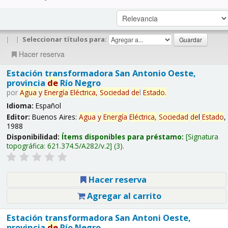
|
|
Seleccionar títulos para:
Hacer reserva
Estación transformadora San Antonio Oeste,
provincia
de
Río Negro
por
Agua
y
Energía
Eléctrica,
Sociedad
de
l
Estado
.
Idioma:
Español
Editor:
Buenos Aires:
Agua
y
Energía
Eléctrica,
Sociedad
de
l
Estado
,
1988
Disponibilidad:
Ítems disponibles para préstamo:
Signatura
topográfica:
621.374.5/A282/v.2
(3).
Hacer reserva
Agregar al carrito
Estación transformadora San Antoni Oeste,
provincia
de
Río Negro