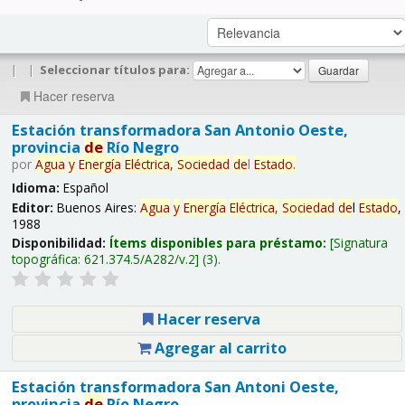
|
|
Seleccionar títulos para:
Hacer reserva
Estación transformadora San Antonio Oeste,
provincia
de
Río Negro
por
Agua
y
Energía
Eléctrica,
Sociedad
de
l
Estado
.
Idioma:
Español
Editor:
Buenos Aires:
Agua
y
Energía
Eléctrica,
Sociedad
de
l
Estado
,
1988
Disponibilidad:
Ítems disponibles para préstamo:
Signatura
topográfica:
621.374.5/A282/v.2
(3).
Hacer reserva
Agregar al carrito
Estación transformadora San Antoni Oeste,
provincia
de
Río Negro