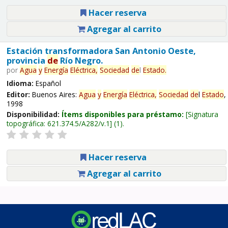
Hacer reserva
Agregar al carrito
Estación transformadora San Antonio Oeste,
provincia
de
Río Negro.
por
Agua
y
Energía
Eléctrica,
Sociedad
de
l
Estado
.
Idioma:
Español
Editor:
Buenos Aires:
Agua
y
Energía
Eléctrica,
Sociedad
de
l
Estado
,
1998
Disponibilidad:
Ítems disponibles para préstamo:
Signatura
topográfica:
621.374.5/A282/v.1
(1).
Hacer reserva
Agregar al carrito