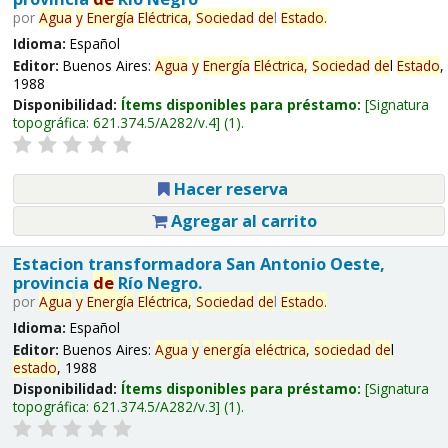
por
Agua
y
Energía
Eléctrica,
Sociedad
de
l
Estado
.
Idioma:
Español
Editor:
Buenos Aires:
Agua
y
Energía
Eléctrica,
Sociedad
de
l
Estado
,
1988
Disponibilidad:
Ítems disponibles para préstamo:
Signatura
topográfica:
621.374.5/A282/v.4
(1).
Hacer reserva
Agregar al carrito
Estacion transformadora San Antonio Oeste,
provincia
de
Río Negro.
por
Agua
y
Energía
Eléctrica,
Sociedad
de
l
Estado
.
Idioma:
Español
Editor:
Buenos Aires:
Agua
y
energía
eléctrica,
sociedad
de
l
estado
, 1988
Disponibilidad:
Ítems disponibles para préstamo:
Signatura
topográfica:
621.374.5/A282/v.3
(1).