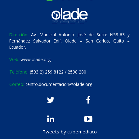
Dirección:
Av. Mariscal Antonio José de Sucre N58-63 y
Fernández Salvador Edif. Olade – San Carlos, Quito –
Ecuador.
Web:
www.olade.org
Teléfono:
(593 2) 259 8122 / 2598 280
Correo:
centro.documentacion@olade.org
Tweets by cubemediaco