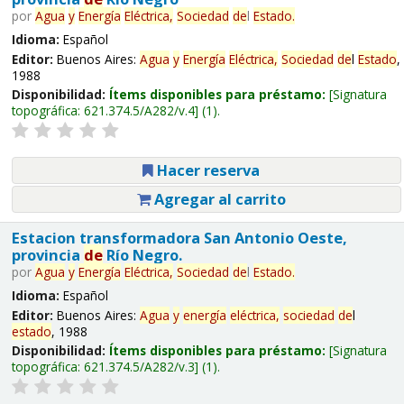
por
Agua
y
Energía
Eléctrica,
Sociedad
de
l
Estado
.
Idioma:
Español
Editor:
Buenos Aires:
Agua
y
Energía
Eléctrica,
Sociedad
de
l
Estado
,
1988
Disponibilidad:
Ítems disponibles para préstamo:
Signatura
topográfica:
621.374.5/A282/v.4
(1).
Hacer reserva
Agregar al carrito
Estacion transformadora San Antonio Oeste,
provincia
de
Río Negro.
por
Agua
y
Energía
Eléctrica,
Sociedad
de
l
Estado
.
Idioma:
Español
Editor:
Buenos Aires:
Agua
y
energía
eléctrica,
sociedad
de
l
estado
, 1988
Disponibilidad:
Ítems disponibles para préstamo:
Signatura
topográfica:
621.374.5/A282/v.3
(1).