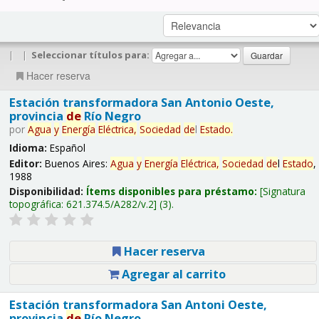
|
|
Seleccionar títulos para:
Hacer reserva
Estación transformadora San Antonio Oeste,
provincia
de
Río Negro
por
Agua
y
Energía
Eléctrica,
Sociedad
de
l
Estado
.
Idioma:
Español
Editor:
Buenos Aires:
Agua
y
Energía
Eléctrica,
Sociedad
de
l
Estado
,
1988
Disponibilidad:
Ítems disponibles para préstamo:
Signatura
topográfica:
621.374.5/A282/v.2
(3).
Hacer reserva
Agregar al carrito
Estación transformadora San Antoni Oeste,
provincia
de
Río Negro