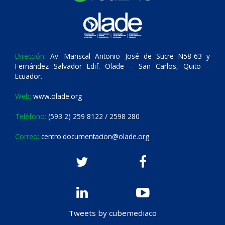
Dirección:
Av. Mariscal Antonio José de Sucre N58-63 y
Fernández Salvador Edif. Olade – San Carlos, Quito –
Ecuador.
Web:
www.olade.org
Teléfono:
(593 2) 259 8122 / 2598 280
Correo:
centro.documentacion@olade.org
Tweets by cubemediaco