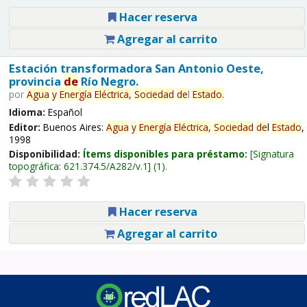
Hacer reserva
Agregar al carrito
Estación transformadora San Antonio Oeste,
provincia
de
Río Negro.
por
Agua
y
Energía
Eléctrica,
Sociedad
de
l
Estado
.
Idioma:
Español
Editor:
Buenos Aires:
Agua
y
Energía
Eléctrica,
Sociedad
de
l
Estado
,
1998
Disponibilidad:
Ítems disponibles para préstamo:
Signatura
topográfica:
621.374.5/A282/v.1
(1).
Hacer reserva
Agregar al carrito