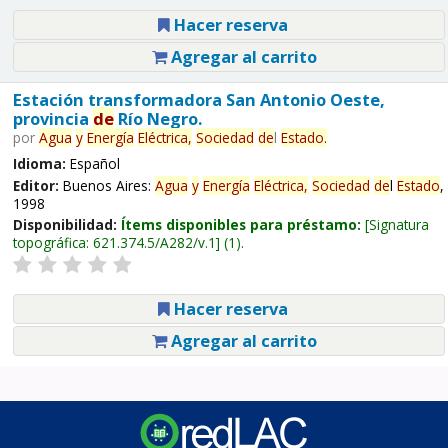
Hacer reserva
Agregar al carrito
Estación transformadora San Antonio Oeste,
provincia
de
Río Negro.
por
Agua
y
Energía
Eléctrica,
Sociedad
de
l
Estado
.
Idioma:
Español
Editor:
Buenos Aires:
Agua
y
Energía
Eléctrica,
Sociedad
de
l
Estado
,
1998
Disponibilidad:
Ítems disponibles para préstamo:
Signatura
topográfica:
621.374.5/A282/v.1
(1).
Hacer reserva
Agregar al carrito