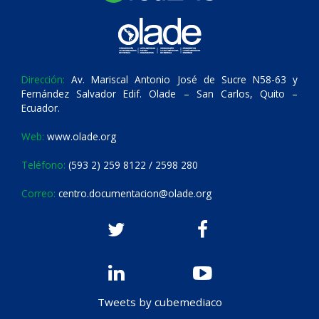
Dirección:
Av. Mariscal Antonio José de Sucre N58-63 y
Fernández Salvador Edif. Olade – San Carlos, Quito –
Ecuador.
Web:
www.olade.org
Teléfono:
(593 2) 259 8122 / 2598 280
Correo:
centro.documentacion@olade.org
Tweets by cubemediaco