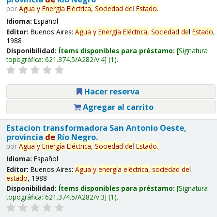
por
Agua
y
Energía
Eléctrica,
Sociedad
de
l
Estado
.
Idioma:
Español
Editor:
Buenos Aires:
Agua
y
Energía
Eléctrica,
Sociedad
de
l
Estado
,
1988
Disponibilidad:
Ítems disponibles para préstamo:
Signatura
topográfica:
621.374.5/A282/v.4
(1).
Hacer reserva
Agregar al carrito
Estacion transformadora San Antonio Oeste,
provincia
de
Río Negro.
por
Agua
y
Energía
Eléctrica,
Sociedad
de
l
Estado
.
Idioma:
Español
Editor:
Buenos Aires:
Agua
y
energía
eléctrica,
sociedad
de
l
estado
, 1988
Disponibilidad:
Ítems disponibles para préstamo:
Signatura
topográfica:
621.374.5/A282/v.3
(1).