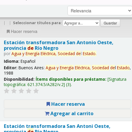
|
|
Seleccionar títulos para:
Hacer reserva
Estación transformadora San Antonio Oeste,
provincia
de
Río Negro
por
Agua
y
Energía
Eléctrica,
Sociedad
de
l
Estado
.
Idioma:
Español
Editor:
Buenos Aires:
Agua
y
Energía
Eléctrica,
Sociedad
de
l
Estado
,
1988
Disponibilidad:
Ítems disponibles para préstamo:
Signatura
topográfica:
621.374.5/A282/v.2
(3).
Hacer reserva
Agregar al carrito
Estación transformadora San Antoni Oeste,
provincia
de
Río Negro