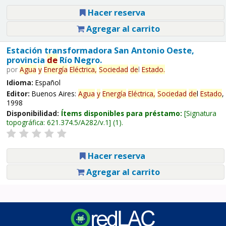
Hacer reserva
Agregar al carrito
Estación transformadora San Antonio Oeste,
provincia
de
Río Negro.
por
Agua
y
Energía
Eléctrica,
Sociedad
de
l
Estado
.
Idioma:
Español
Editor:
Buenos Aires:
Agua
y
Energía
Eléctrica,
Sociedad
de
l
Estado
,
1998
Disponibilidad:
Ítems disponibles para préstamo:
Signatura
topográfica:
621.374.5/A282/v.1
(1).
Hacer reserva
Agregar al carrito