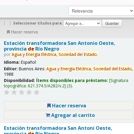
|
|
Seleccionar títulos para:
Hacer reserva
Estación transformadora San Antonio Oeste,
provincia
de
Río Negro
por
Agua
y
Energía
Eléctrica,
Sociedad
de
l
Estado
.
Idioma:
Español
Editor:
Buenos Aires:
Agua
y
Energía
Eléctrica,
Sociedad
de
l
Estado
,
1988
Disponibilidad:
Ítems disponibles para préstamo:
Signatura
topográfica:
621.374.5/A282/v.2
(3).
Hacer reserva
Agregar al carrito
Estación transformadora San Antoni Oeste,
provincia
de
Río Negro