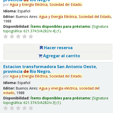
por
Agua
y
Energía
Eléctrica,
Sociedad
de
l
Estado
.
Idioma:
Español
Editor:
Buenos Aires:
Agua
y
Energía
Eléctrica,
Sociedad
de
l
Estado
,
1988
Disponibilidad:
Ítems disponibles para préstamo:
Signatura
topográfica:
621.374.5/A282/v.4
(1).
Hacer reserva
Agregar al carrito
Estacion transformadora San Antonio Oeste,
provincia
de
Río Negro.
por
Agua
y
Energía
Eléctrica,
Sociedad
de
l
Estado
.
Idioma:
Español
Editor:
Buenos Aires:
Agua
y
energía
eléctrica,
sociedad
de
l
estado
, 1988
Disponibilidad:
Ítems disponibles para préstamo:
Signatura
topográfica:
621.374.5/A282/v.3
(1).