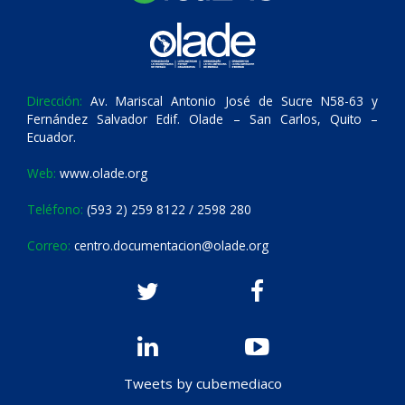
Dirección:
Av. Mariscal Antonio José de Sucre N58-63 y
Fernández Salvador Edif. Olade – San Carlos, Quito –
Ecuador.
Web:
www.olade.org
Teléfono:
(593 2) 259 8122 / 2598 280
Correo:
centro.documentacion@olade.org
Tweets by cubemediaco