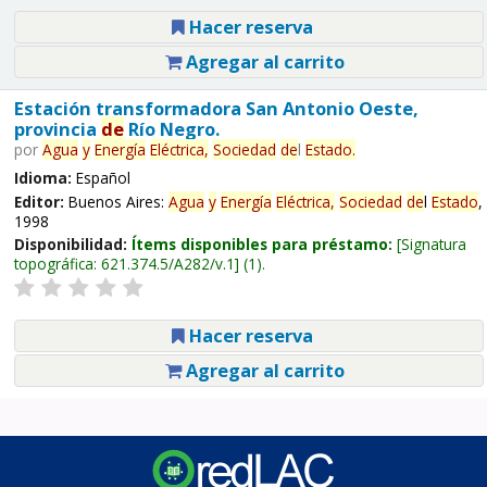
Hacer reserva
Agregar al carrito
Estación transformadora San Antonio Oeste,
provincia
de
Río Negro.
por
Agua
y
Energía
Eléctrica,
Sociedad
de
l
Estado
.
Idioma:
Español
Editor:
Buenos Aires:
Agua
y
Energía
Eléctrica,
Sociedad
de
l
Estado
,
1998
Disponibilidad:
Ítems disponibles para préstamo:
Signatura
topográfica:
621.374.5/A282/v.1
(1).
Hacer reserva
Agregar al carrito