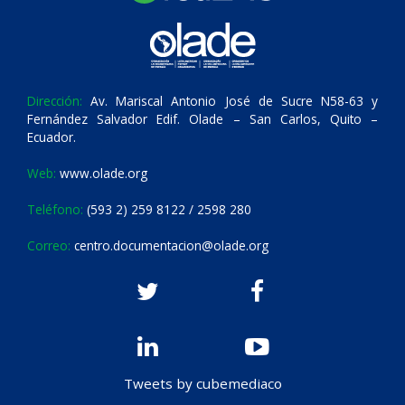
Dirección:
Av. Mariscal Antonio José de Sucre N58-63 y
Fernández Salvador Edif. Olade – San Carlos, Quito –
Ecuador.
Web:
www.olade.org
Teléfono:
(593 2) 259 8122 / 2598 280
Correo:
centro.documentacion@olade.org
Tweets by cubemediaco