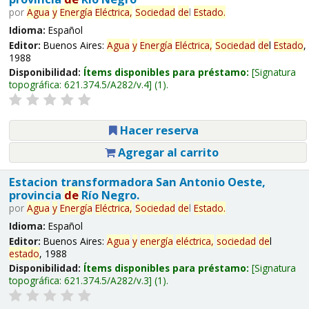
por
Agua
y
Energía
Eléctrica,
Sociedad
de
l
Estado
.
Idioma:
Español
Editor:
Buenos Aires:
Agua
y
Energía
Eléctrica,
Sociedad
de
l
Estado
,
1988
Disponibilidad:
Ítems disponibles para préstamo:
Signatura
topográfica:
621.374.5/A282/v.4
(1).
Hacer reserva
Agregar al carrito
Estacion transformadora San Antonio Oeste,
provincia
de
Río Negro.
por
Agua
y
Energía
Eléctrica,
Sociedad
de
l
Estado
.
Idioma:
Español
Editor:
Buenos Aires:
Agua
y
energía
eléctrica,
sociedad
de
l
estado
, 1988
Disponibilidad:
Ítems disponibles para préstamo:
Signatura
topográfica:
621.374.5/A282/v.3
(1).