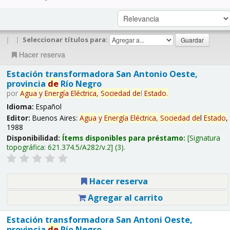
|
|
Seleccionar títulos para:
Hacer reserva
Estación transformadora San Antonio Oeste,
provincia
de
Río Negro
por
Agua
y
Energía
Eléctrica,
Sociedad
de
l
Estado
.
Idioma:
Español
Editor:
Buenos Aires:
Agua
y
Energía
Eléctrica,
Sociedad
de
l
Estado
,
1988
Disponibilidad:
Ítems disponibles para préstamo:
Signatura
topográfica:
621.374.5/A282/v.2
(3).
Hacer reserva
Agregar al carrito
Estación transformadora San Antoni Oeste,
provincia
de
Río Negro