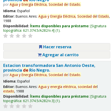
por
Agua
y
Energía
Eléctrica,
Sociedad
de
l
Estado
.
Idioma:
Español
Editor:
Buenos Aires:
Agua
y
Energía
Eléctrica,
Sociedad
de
l
Estado
,
1988
Disponibilidad:
Ítems disponibles para préstamo:
Signatura
topográfica:
621.374.5/A282/v.4
(1).
Hacer reserva
Agregar al carrito
Estacion transformadora San Antonio Oeste,
provincia
de
Río Negro.
por
Agua
y
Energía
Eléctrica,
Sociedad
de
l
Estado
.
Idioma:
Español
Editor:
Buenos Aires:
Agua
y
energía
eléctrica,
sociedad
de
l
estado
, 1988
Disponibilidad:
Ítems disponibles para préstamo:
Signatura
topográfica:
621.374.5/A282/v.3
(1).