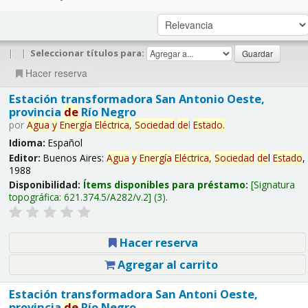
|
|
Seleccionar títulos para:
Hacer reserva
Estación transformadora San Antonio Oeste,
provincia
de
Río Negro
por
Agua
y
Energía
Eléctrica,
Sociedad
de
l
Estado
.
Idioma:
Español
Editor:
Buenos Aires:
Agua
y
Energía
Eléctrica,
Sociedad
de
l
Estado
,
1988
Disponibilidad:
Ítems disponibles para préstamo:
Signatura
topográfica:
621.374.5/A282/v.2
(3).
Hacer reserva
Agregar al carrito
Estación transformadora San Antoni Oeste,
provincia
de
Río Negro