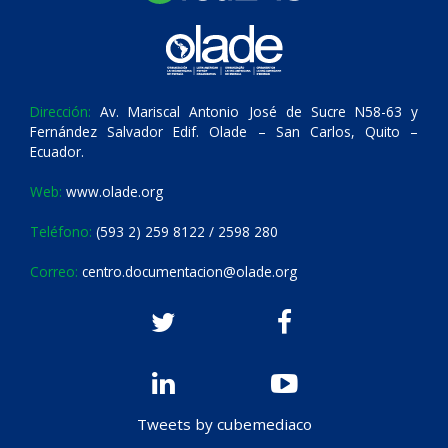
Dirección:
Av. Mariscal Antonio José de Sucre N58-63 y
Fernández Salvador Edif. Olade – San Carlos, Quito –
Ecuador.
Web:
www.olade.org
Teléfono:
(593 2) 259 8122 / 2598 280
Correo:
centro.documentacion@olade.org
Tweets by cubemediaco