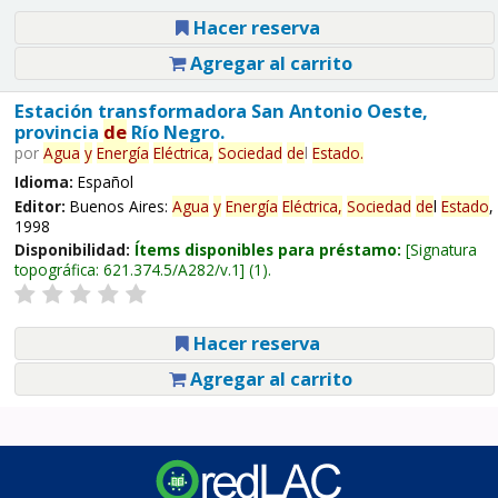
Hacer reserva
Agregar al carrito
Estación transformadora San Antonio Oeste,
provincia
de
Río Negro.
por
Agua
y
Energía
Eléctrica,
Sociedad
de
l
Estado
.
Idioma:
Español
Editor:
Buenos Aires:
Agua
y
Energía
Eléctrica,
Sociedad
de
l
Estado
,
1998
Disponibilidad:
Ítems disponibles para préstamo:
Signatura
topográfica:
621.374.5/A282/v.1
(1).
Hacer reserva
Agregar al carrito