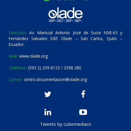
Dirección:
Av. Mariscal Antonio José de Sucre N58-63 y
Fernández Salvador Edif. Olade – San Carlos, Quito –
Ecuador.
Web:
www.olade.org
Teléfono:
(593 2) 259 8122 / 2598 280
Correo:
centro.documentacion@olade.org
Tweets by cubemediaco