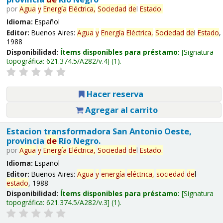
por
Agua
y
Energía
Eléctrica,
Sociedad
de
l
Estado
.
Idioma:
Español
Editor:
Buenos Aires:
Agua
y
Energía
Eléctrica,
Sociedad
de
l
Estado
,
1988
Disponibilidad:
Ítems disponibles para préstamo:
Signatura
topográfica:
621.374.5/A282/v.4
(1).
Hacer reserva
Agregar al carrito
Estacion transformadora San Antonio Oeste,
provincia
de
Río Negro.
por
Agua
y
Energía
Eléctrica,
Sociedad
de
l
Estado
.
Idioma:
Español
Editor:
Buenos Aires:
Agua
y
energía
eléctrica,
sociedad
de
l
estado
, 1988
Disponibilidad:
Ítems disponibles para préstamo:
Signatura
topográfica:
621.374.5/A282/v.3
(1).