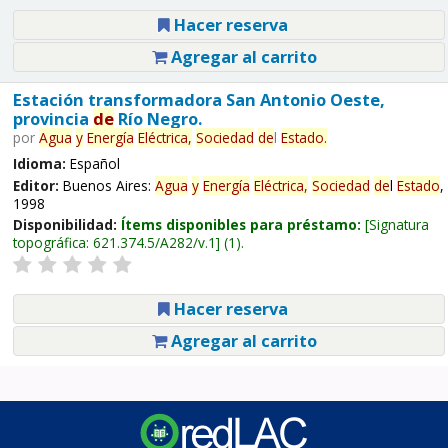
Hacer reserva
Agregar al carrito
Estación transformadora San Antonio Oeste,
provincia
de
Río Negro.
por
Agua
y
Energía
Eléctrica,
Sociedad
de
l
Estado
.
Idioma:
Español
Editor:
Buenos Aires:
Agua
y
Energía
Eléctrica,
Sociedad
de
l
Estado
,
1998
Disponibilidad:
Ítems disponibles para préstamo:
Signatura
topográfica:
621.374.5/A282/v.1
(1).
Hacer reserva
Agregar al carrito