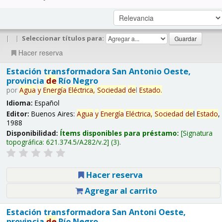
|
|
Seleccionar títulos para:
Hacer reserva
Estación transformadora San Antonio Oeste,
provincia
de
Río Negro
por
Agua
y
Energía
Eléctrica,
Sociedad
de
l
Estado
.
Idioma:
Español
Editor:
Buenos Aires:
Agua
y
Energía
Eléctrica,
Sociedad
de
l
Estado
,
1988
Disponibilidad:
Ítems disponibles para préstamo:
Signatura
topográfica:
621.374.5/A282/v.2
(3).
Hacer reserva
Agregar al carrito
Estación transformadora San Antoni Oeste,
provincia
de
Río Negro