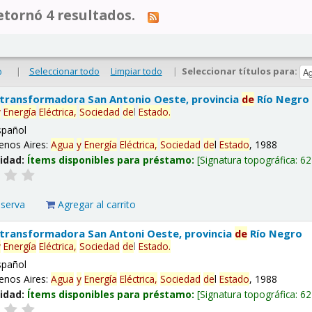
tornó 4 resultados.
|
Seleccionar todo
Limpiar todo
|
Seleccionar títulos para:
o
 transformadora San Antonio Oeste, provincia
de
Río Negro
y
Energía
Eléctrica,
Sociedad
de
l
Estado
.
spañol
enos Aires:
Agua
y
Energía
Eléctrica,
Sociedad
de
l
Estado
, 1988
lidad:
Ítems disponibles para préstamo:
Signatura topográfica:
62
eserva
Agregar al carrito
 transformadora San Antoni Oeste, provincia
de
Río Negro
y
Energía
Eléctrica,
Sociedad
de
l
Estado
.
spañol
enos Aires:
Agua
y
Energía
Eléctrica,
Sociedad
de
l
Estado
, 1988
lidad:
Ítems disponibles para préstamo:
Signatura topográfica:
62