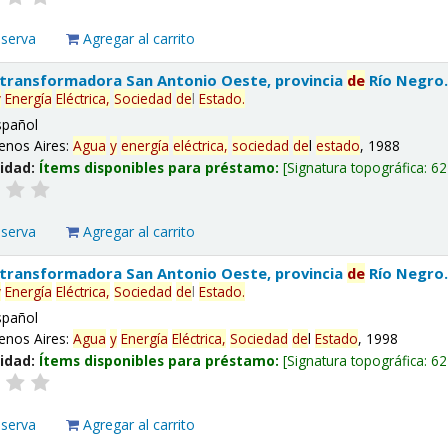
eserva
Agregar al carrito
 transformadora San Antonio Oeste, provincia
de
Río Negro
y
Energía
Eléctrica,
Sociedad
de
l
Estado
.
spañol
enos Aires:
Agua
y
energía
eléctrica,
sociedad
de
l
estado
, 1988
lidad:
Ítems disponibles para préstamo:
Signatura topográfica:
62
eserva
Agregar al carrito
 transformadora San Antonio Oeste, provincia
de
Río Negro
y
Energía
Eléctrica,
Sociedad
de
l
Estado
.
spañol
enos Aires:
Agua
y
Energía
Eléctrica,
Sociedad
de
l
Estado
, 1998
lidad:
Ítems disponibles para préstamo:
Signatura topográfica:
62
eserva
Agregar al carrito