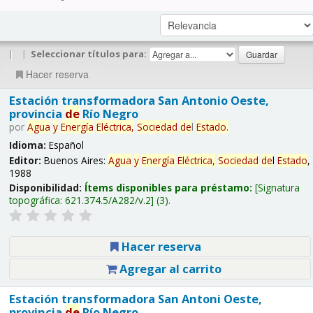
|
|
Seleccionar títulos para:
Hacer reserva
Estación transformadora San Antonio Oeste,
provincia
de
Río Negro
por
Agua
y
Energía
Eléctrica,
Sociedad
de
l
Estado
.
Idioma:
Español
Editor:
Buenos Aires:
Agua
y
Energía
Eléctrica,
Sociedad
de
l
Estado
,
1988
Disponibilidad:
Ítems disponibles para préstamo:
Signatura
topográfica:
621.374.5/A282/v.2
(3).
Hacer reserva
Agregar al carrito
Estación transformadora San Antoni Oeste,
provincia
de
Río Negro