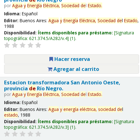
por
Agua
y
Energía
Eléctrica,
Sociedad
de
l
Estado
.
Idioma:
Español
Editor:
Buenos Aires:
Agua
y
Energía
Eléctrica,
Sociedad
de
l
Estado
,
1988
Disponibilidad:
Ítems disponibles para préstamo:
Signatura
topográfica:
621.374.5/A282/v.4
(1).
Hacer reserva
Agregar al carrito
Estacion transformadora San Antonio Oeste,
provincia
de
Río Negro.
por
Agua
y
Energía
Eléctrica,
Sociedad
de
l
Estado
.
Idioma:
Español
Editor:
Buenos Aires:
Agua
y
energía
eléctrica,
sociedad
de
l
estado
, 1988
Disponibilidad:
Ítems disponibles para préstamo:
Signatura
topográfica:
621.374.5/A282/v.3
(1).