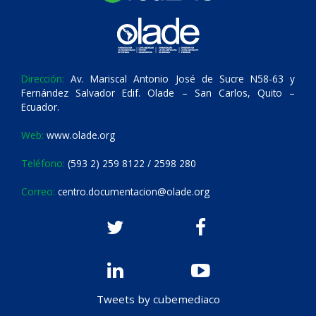
Dirección:
Av. Mariscal Antonio José de Sucre N58-63 y
Fernández Salvador Edif. Olade – San Carlos, Quito –
Ecuador.
Web:
www.olade.org
Teléfono:
(593 2) 259 8122 / 2598 280
Correo:
centro.documentacion@olade.org
Tweets by cubemediaco