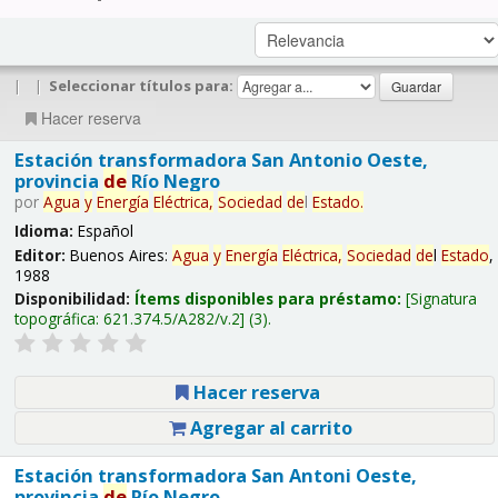
|
|
Seleccionar títulos para:
Hacer reserva
Estación transformadora San Antonio Oeste,
provincia
de
Río Negro
por
Agua
y
Energía
Eléctrica,
Sociedad
de
l
Estado
.
Idioma:
Español
Editor:
Buenos Aires:
Agua
y
Energía
Eléctrica,
Sociedad
de
l
Estado
,
1988
Disponibilidad:
Ítems disponibles para préstamo:
Signatura
topográfica:
621.374.5/A282/v.2
(3).
Hacer reserva
Agregar al carrito
Estación transformadora San Antoni Oeste,
provincia
de
Río Negro