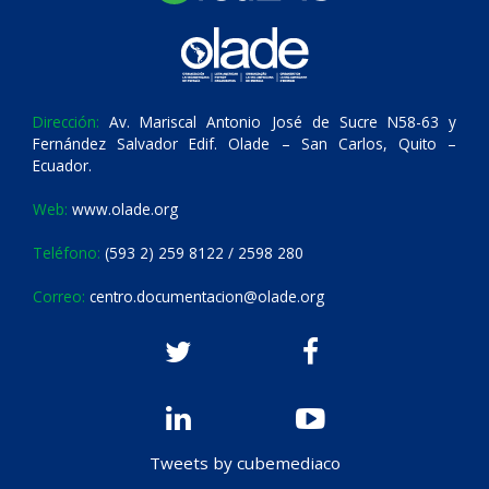
Dirección:
Av. Mariscal Antonio José de Sucre N58-63 y
Fernández Salvador Edif. Olade – San Carlos, Quito –
Ecuador.
Web:
www.olade.org
Teléfono:
(593 2) 259 8122 / 2598 280
Correo:
centro.documentacion@olade.org
Tweets by cubemediaco