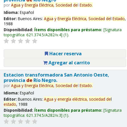
por
Agua
y
Energía
Eléctrica,
Sociedad
de
l
Estado
.
Idioma:
Español
Editor:
Buenos Aires:
Agua
y
Energía
Eléctrica,
Sociedad
de
l
Estado
,
1988
Disponibilidad:
Ítems disponibles para préstamo:
Signatura
topográfica:
621.374.5/A282/v.4
(1).
Hacer reserva
Agregar al carrito
Estacion transformadora San Antonio Oeste,
provincia
de
Río Negro.
por
Agua
y
Energía
Eléctrica,
Sociedad
de
l
Estado
.
Idioma:
Español
Editor:
Buenos Aires:
Agua
y
energía
eléctrica,
sociedad
de
l
estado
, 1988
Disponibilidad:
Ítems disponibles para préstamo:
Signatura
topográfica:
621.374.5/A282/v.3
(1).