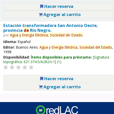
Hacer reserva
Agregar al carrito
Estación transformadora San Antonio Oeste,
provincia
de
Río Negro.
por
Agua
y
Energía
Eléctrica,
Sociedad
de
l
Estado
.
Idioma:
Español
Editor:
Buenos Aires:
Agua
y
Energía
Eléctrica,
Sociedad
de
l
Estado
,
1998
Disponibilidad:
Ítems disponibles para préstamo:
Signatura
topográfica:
621.374.5/A282/v.1
(1).
Hacer reserva
Agregar al carrito