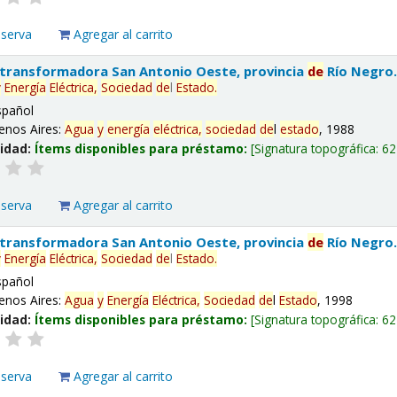
eserva
Agregar al carrito
 transformadora San Antonio Oeste, provincia
de
Río Negro
y
Energía
Eléctrica,
Sociedad
de
l
Estado
.
spañol
enos Aires:
Agua
y
energía
eléctrica,
sociedad
de
l
estado
, 1988
lidad:
Ítems disponibles para préstamo:
Signatura topográfica:
62
eserva
Agregar al carrito
 transformadora San Antonio Oeste, provincia
de
Río Negro
y
Energía
Eléctrica,
Sociedad
de
l
Estado
.
spañol
enos Aires:
Agua
y
Energía
Eléctrica,
Sociedad
de
l
Estado
, 1998
lidad:
Ítems disponibles para préstamo:
Signatura topográfica:
62
eserva
Agregar al carrito