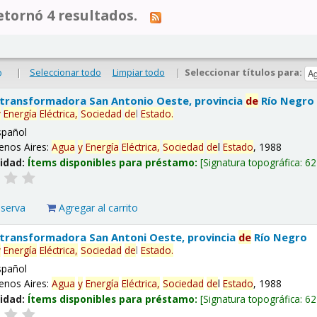
tornó 4 resultados.
|
Seleccionar todo
Limpiar todo
|
Seleccionar títulos para:
o
 transformadora San Antonio Oeste, provincia
de
Río Negro
y
Energía
Eléctrica,
Sociedad
de
l
Estado
.
spañol
enos Aires:
Agua
y
Energía
Eléctrica,
Sociedad
de
l
Estado
, 1988
lidad:
Ítems disponibles para préstamo:
Signatura topográfica:
62
eserva
Agregar al carrito
 transformadora San Antoni Oeste, provincia
de
Río Negro
y
Energía
Eléctrica,
Sociedad
de
l
Estado
.
spañol
enos Aires:
Agua
y
Energía
Eléctrica,
Sociedad
de
l
Estado
, 1988
lidad:
Ítems disponibles para préstamo:
Signatura topográfica:
62