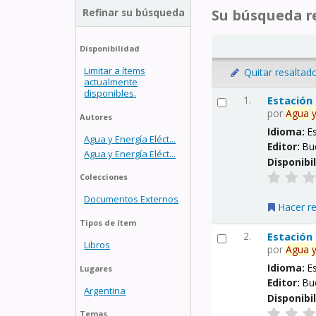
Refinar su búsqueda
Su búsqueda re
Disponibilidad
Limitar a ítems
Quitar resaltad
actualmente
disponibles.
1.
Estación
por
Agua
Autores
Idioma:
E
Agua y Energía Eléct...
Editor:
Bu
Agua y Energía Eléct...
Disponibi
Colecciones
Documentos Externos
Hacer r
Tipos de ítem
2.
Estación
Libros
por
Agua
Idioma:
E
Lugares
Editor:
Bu
Argentina
Disponibi
Temas