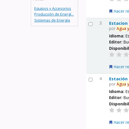
Equipos y Accesorios
Hacer r
Producción de Energí...
Sistemas de Energía
3.
Estacion
por
Agua
Idioma:
E
Editor:
Bu
Disponibi
Hacer r
4.
Estación
por
Agua
Idioma:
E
Editor:
Bu
Disponibi
Hacer r