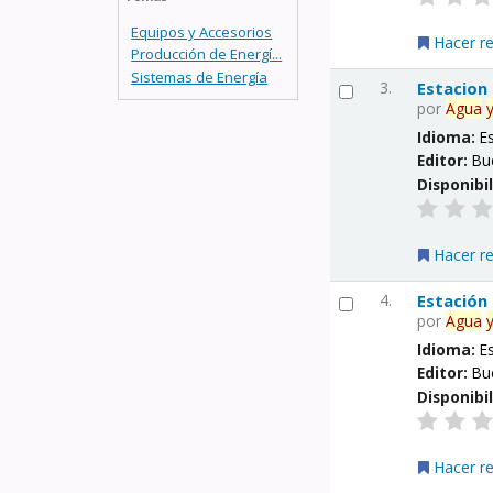
Equipos y Accesorios
Hacer r
Producción de Energí...
Sistemas de Energía
3.
Estacion
por
Agua
Idioma:
E
Editor:
Bu
Disponibi
Hacer r
4.
Estación
por
Agua
Idioma:
E
Editor:
Bu
Disponibi
Hacer r