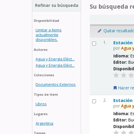
Refinar su búsqueda
Su búsqueda re
Disponibilidad
Limitar a ítems
Quitar resaltad
actualmente
disponibles.
1.
Estación
por
Agua
Autores
Idioma:
E
Agua y Energía Eléct...
Editor:
Bu
Agua y Energía Eléct...
Disponibi
Colecciones
Documentos Externos
Hacer r
Tipos de ítem
2.
Estación
Libros
por
Agua
Idioma:
E
Lugares
Editor:
Bu
Argentina
Disponibi
Temas