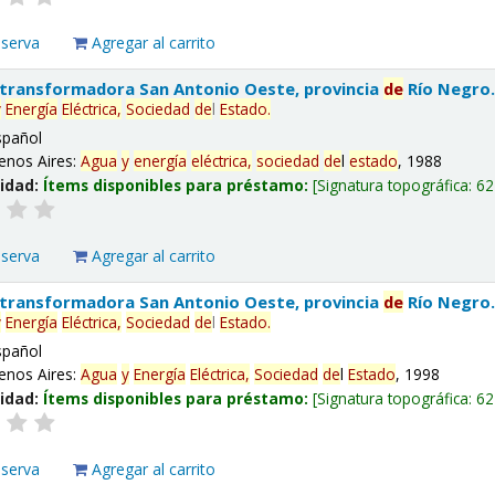
eserva
Agregar al carrito
 transformadora San Antonio Oeste, provincia
de
Río Negro
y
Energía
Eléctrica,
Sociedad
de
l
Estado
.
spañol
enos Aires:
Agua
y
energía
eléctrica,
sociedad
de
l
estado
, 1988
lidad:
Ítems disponibles para préstamo:
Signatura topográfica:
62
eserva
Agregar al carrito
 transformadora San Antonio Oeste, provincia
de
Río Negro
y
Energía
Eléctrica,
Sociedad
de
l
Estado
.
spañol
enos Aires:
Agua
y
Energía
Eléctrica,
Sociedad
de
l
Estado
, 1998
lidad:
Ítems disponibles para préstamo:
Signatura topográfica:
62
eserva
Agregar al carrito