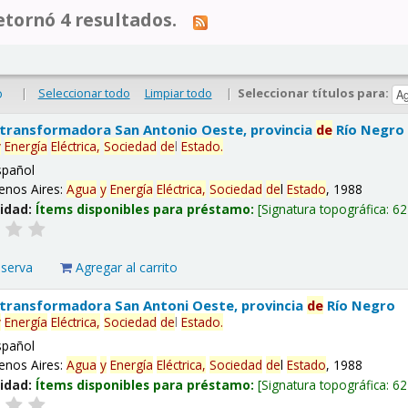
tornó 4 resultados.
|
Seleccionar todo
Limpiar todo
|
Seleccionar títulos para:
o
 transformadora San Antonio Oeste, provincia
de
Río Negro
y
Energía
Eléctrica,
Sociedad
de
l
Estado
.
spañol
enos Aires:
Agua
y
Energía
Eléctrica,
Sociedad
de
l
Estado
, 1988
lidad:
Ítems disponibles para préstamo:
Signatura topográfica:
62
eserva
Agregar al carrito
 transformadora San Antoni Oeste, provincia
de
Río Negro
y
Energía
Eléctrica,
Sociedad
de
l
Estado
.
spañol
enos Aires:
Agua
y
Energía
Eléctrica,
Sociedad
de
l
Estado
, 1988
lidad:
Ítems disponibles para préstamo:
Signatura topográfica:
62