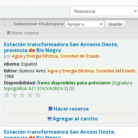
|
|
Seleccionar títulos para:
Hacer reserva
Estación transformadora San Antonio Oeste,
provincia
de
Río Negro
por
Agua
y
Energía
Eléctrica,
Sociedad
de
l
Estado
.
Idioma:
Español
Editor:
Buenos Aires:
Agua
y
Energía
Eléctrica,
Sociedad
de
l
Estado
,
1988
Disponibilidad:
Ítems disponibles para préstamo:
Signatura
topográfica:
621.374.5/A282/v.2
(3).
Hacer reserva
Agregar al carrito
Estación transformadora San Antoni Oeste,
provincia
de
Río Negro