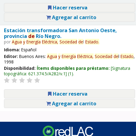
Hacer reserva
Agregar al carrito
Estación transformadora San Antonio Oeste,
provincia
de
Río Negro.
por
Agua
y
Energía
Eléctrica,
Sociedad
de
l
Estado
.
Idioma:
Español
Editor:
Buenos Aires:
Agua
y
Energía
Eléctrica,
Sociedad
de
l
Estado
,
1998
Disponibilidad:
Ítems disponibles para préstamo:
Signatura
topográfica:
621.374.5/A282/v.1
(1).
Hacer reserva
Agregar al carrito