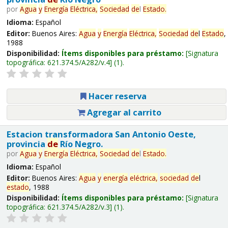
por
Agua
y
Energía
Eléctrica,
Sociedad
de
l
Estado
.
Idioma:
Español
Editor:
Buenos Aires:
Agua
y
Energía
Eléctrica,
Sociedad
de
l
Estado
,
1988
Disponibilidad:
Ítems disponibles para préstamo:
Signatura
topográfica:
621.374.5/A282/v.4
(1).
Hacer reserva
Agregar al carrito
Estacion transformadora San Antonio Oeste,
provincia
de
Río Negro.
por
Agua
y
Energía
Eléctrica,
Sociedad
de
l
Estado
.
Idioma:
Español
Editor:
Buenos Aires:
Agua
y
energía
eléctrica,
sociedad
de
l
estado
, 1988
Disponibilidad:
Ítems disponibles para préstamo:
Signatura
topográfica:
621.374.5/A282/v.3
(1).