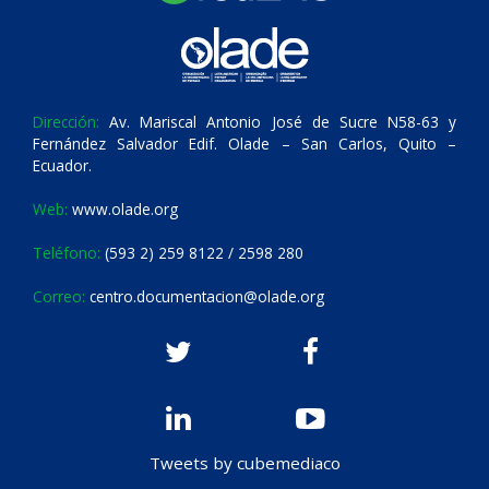
Dirección:
Av. Mariscal Antonio José de Sucre N58-63 y
Fernández Salvador Edif. Olade – San Carlos, Quito –
Ecuador.
Web:
www.olade.org
Teléfono:
(593 2) 259 8122 / 2598 280
Correo:
centro.documentacion@olade.org
Tweets by cubemediaco