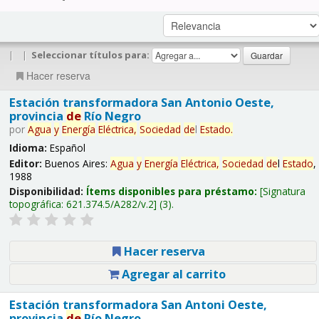
|
|
Seleccionar títulos para:
Hacer reserva
Estación transformadora San Antonio Oeste,
provincia
de
Río Negro
por
Agua
y
Energía
Eléctrica,
Sociedad
de
l
Estado
.
Idioma:
Español
Editor:
Buenos Aires:
Agua
y
Energía
Eléctrica,
Sociedad
de
l
Estado
,
1988
Disponibilidad:
Ítems disponibles para préstamo:
Signatura
topográfica:
621.374.5/A282/v.2
(3).
Hacer reserva
Agregar al carrito
Estación transformadora San Antoni Oeste,
provincia
de
Río Negro