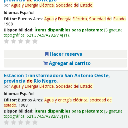
por
Agua
y
Energía
Eléctrica,
Sociedad
de
l
Estado
.
Idioma:
Español
Editor:
Buenos Aires:
Agua
y
Energía
Eléctrica,
Sociedad
de
l
Estado
,
1988
Disponibilidad:
Ítems disponibles para préstamo:
Signatura
topográfica:
621.374.5/A282/v.4
(1).
Hacer reserva
Agregar al carrito
Estacion transformadora San Antonio Oeste,
provincia
de
Río Negro.
por
Agua
y
Energía
Eléctrica,
Sociedad
de
l
Estado
.
Idioma:
Español
Editor:
Buenos Aires:
Agua
y
energía
eléctrica,
sociedad
de
l
estado
, 1988
Disponibilidad:
Ítems disponibles para préstamo:
Signatura
topográfica:
621.374.5/A282/v.3
(1).