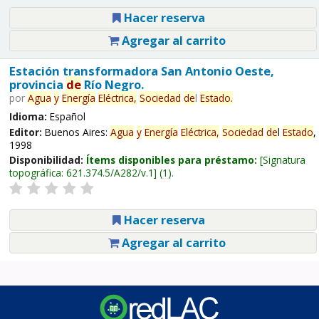
Hacer reserva
Agregar al carrito
Estación transformadora San Antonio Oeste,
provincia
de
Río Negro.
por
Agua
y
Energía
Eléctrica,
Sociedad
de
l
Estado
.
Idioma:
Español
Editor:
Buenos Aires:
Agua
y
Energía
Eléctrica,
Sociedad
de
l
Estado
,
1998
Disponibilidad:
Ítems disponibles para préstamo:
Signatura
topográfica:
621.374.5/A282/v.1
(1).
Hacer reserva
Agregar al carrito