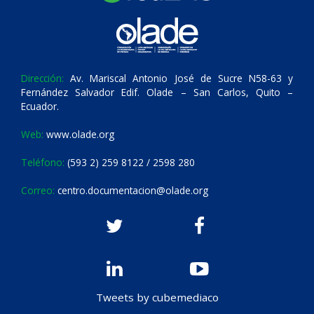
Dirección:
Av. Mariscal Antonio José de Sucre N58-63 y
Fernández Salvador Edif. Olade – San Carlos, Quito –
Ecuador.
Web:
www.olade.org
Teléfono:
(593 2) 259 8122 / 2598 280
Correo:
centro.documentacion@olade.org
Tweets by cubemediaco