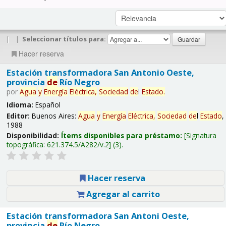
|
|
Seleccionar títulos para:
Hacer reserva
Estación transformadora San Antonio Oeste,
provincia
de
Río Negro
por
Agua
y
Energía
Eléctrica,
Sociedad
de
l
Estado
.
Idioma:
Español
Editor:
Buenos Aires:
Agua
y
Energía
Eléctrica,
Sociedad
de
l
Estado
,
1988
Disponibilidad:
Ítems disponibles para préstamo:
Signatura
topográfica:
621.374.5/A282/v.2
(3).
Hacer reserva
Agregar al carrito
Estación transformadora San Antoni Oeste,
provincia
de
Río Negro