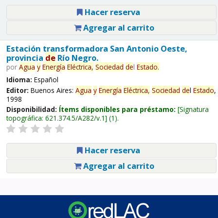
Hacer reserva
Agregar al carrito
Estación transformadora San Antonio Oeste,
provincia
de
Río Negro.
por
Agua
y
Energía
Eléctrica,
Sociedad
de
l
Estado
.
Idioma:
Español
Editor:
Buenos Aires:
Agua
y
Energía
Eléctrica,
Sociedad
de
l
Estado
,
1998
Disponibilidad:
Ítems disponibles para préstamo:
Signatura
topográfica:
621.374.5/A282/v.1
(1).
Hacer reserva
Agregar al carrito