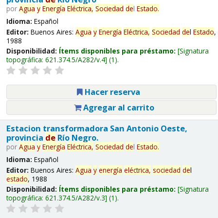
por
Agua
y
Energía
Eléctrica,
Sociedad
de
l
Estado
.
Idioma:
Español
Editor:
Buenos Aires:
Agua
y
Energía
Eléctrica,
Sociedad
de
l
Estado
,
1988
Disponibilidad:
Ítems disponibles para préstamo:
Signatura
topográfica:
621.374.5/A282/v.4
(1).
Hacer reserva
Agregar al carrito
Estacion transformadora San Antonio Oeste,
provincia
de
Río Negro.
por
Agua
y
Energía
Eléctrica,
Sociedad
de
l
Estado
.
Idioma:
Español
Editor:
Buenos Aires:
Agua
y
energía
eléctrica,
sociedad
de
l
estado
, 1988
Disponibilidad:
Ítems disponibles para préstamo:
Signatura
topográfica:
621.374.5/A282/v.3
(1).