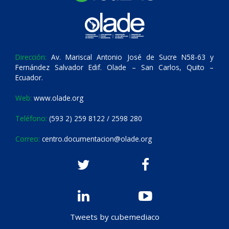
Dirección:
Av. Mariscal Antonio José de Sucre N58-63 y
Fernández Salvador Edif. Olade – San Carlos, Quito –
Ecuador.
Web:
www.olade.org
Teléfono:
(593 2) 259 8122 / 2598 280
Correo:
centro.documentacion@olade.org
Tweets by cubemediaco