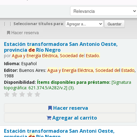
|
|
Seleccionar títulos para:
Hacer reserva
Estación transformadora San Antonio Oeste,
provincia
de
Río Negro
por
Agua
y
Energía
Eléctrica,
Sociedad
de
l
Estado
.
Idioma:
Español
Editor:
Buenos Aires:
Agua
y
Energía
Eléctrica,
Sociedad
de
l
Estado
,
1988
Disponibilidad:
Ítems disponibles para préstamo:
Signatura
topográfica:
621.374.5/A282/v.2
(3).
Hacer reserva
Agregar al carrito
Estación transformadora San Antoni Oeste,
provincia
de
Río Negro