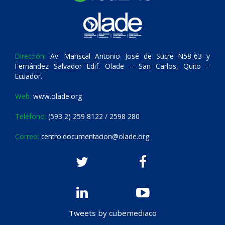
Dirección:
Av. Mariscal Antonio José de Sucre N58-63 y
Fernández Salvador Edif. Olade – San Carlos, Quito –
Ecuador.
Web:
www.olade.org
Teléfono:
(593 2) 259 8122 / 2598 280
Correo:
centro.documentacion@olade.org
Tweets by cubemediaco