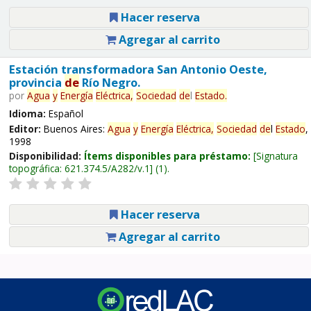
Hacer reserva
Agregar al carrito
Estación transformadora San Antonio Oeste,
provincia
de
Río Negro.
por
Agua
y
Energía
Eléctrica,
Sociedad
de
l
Estado
.
Idioma:
Español
Editor:
Buenos Aires:
Agua
y
Energía
Eléctrica,
Sociedad
de
l
Estado
,
1998
Disponibilidad:
Ítems disponibles para préstamo:
Signatura
topográfica:
621.374.5/A282/v.1
(1).
Hacer reserva
Agregar al carrito