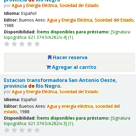
por
Agua
y
Energía
Eléctrica,
Sociedad
de
l
Estado
.
Idioma:
Español
Editor:
Buenos Aires:
Agua
y
Energía
Eléctrica,
Sociedad
de
l
Estado
,
1988
Disponibilidad:
Ítems disponibles para préstamo:
Signatura
topográfica:
621.374.5/A282/v.4
(1).
Hacer reserva
Agregar al carrito
Estacion transformadora San Antonio Oeste,
provincia
de
Río Negro.
por
Agua
y
Energía
Eléctrica,
Sociedad
de
l
Estado
.
Idioma:
Español
Editor:
Buenos Aires:
Agua
y
energía
eléctrica,
sociedad
de
l
estado
, 1988
Disponibilidad:
Ítems disponibles para préstamo:
Signatura
topográfica:
621.374.5/A282/v.3
(1).