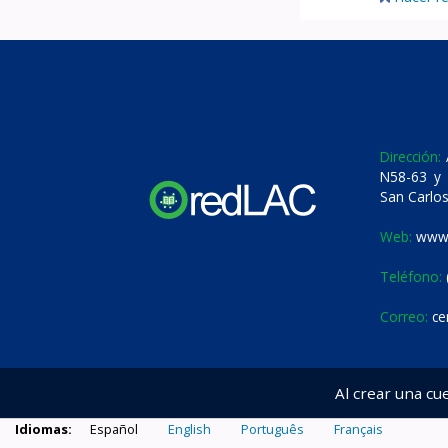
Dirección:
A
N58-63 y 
San Carlos
Web:
www.
Teléfono:
Correo:
ce
Al crear una cu
Idiomas:
Español
English
Português
Français