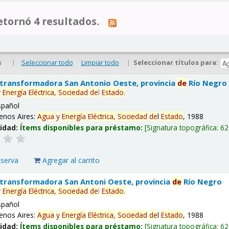
tornó 4 resultados.
|
Seleccionar todo
Limpiar todo
|
Seleccionar títulos para:
o
 transformadora San Antonio Oeste, provincia
de
Río Negro
y
Energía
Eléctrica,
Sociedad
de
l
Estado
.
spañol
enos Aires:
Agua
y
Energía
Eléctrica,
Sociedad
de
l
Estado
, 1988
lidad:
Ítems disponibles para préstamo:
Signatura topográfica:
62
eserva
Agregar al carrito
 transformadora San Antoni Oeste, provincia
de
Río Negro
y
Energía
Eléctrica,
Sociedad
de
l
Estado
.
spañol
enos Aires:
Agua
y
Energía
Eléctrica,
Sociedad
de
l
Estado
, 1988
lidad:
Ítems disponibles para préstamo:
Signatura topográfica:
62