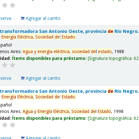
eserva
Agregar al carrito
 transformadora San Antonio Oeste, provincia
de
Río Negro
y
Energía
Eléctrica,
Sociedad
de
l
Estado
.
spañol
enos Aires:
Agua
y
energía
eléctrica,
sociedad
de
l
estado
, 1988
lidad:
Ítems disponibles para préstamo:
Signatura topográfica:
62
eserva
Agregar al carrito
 transformadora San Antonio Oeste, provincia
de
Río Negro
y
Energía
Eléctrica,
Sociedad
de
l
Estado
.
spañol
enos Aires:
Agua
y
Energía
Eléctrica,
Sociedad
de
l
Estado
, 1998
lidad:
Ítems disponibles para préstamo:
Signatura topográfica:
62
eserva
Agregar al carrito