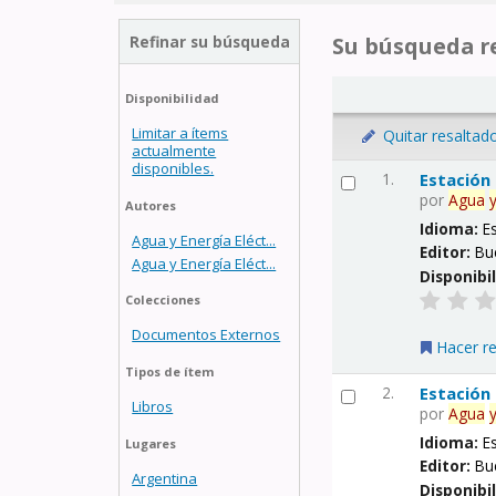
Refinar su búsqueda
Su búsqueda re
Disponibilidad
Limitar a ítems
Quitar resaltad
actualmente
disponibles.
1.
Estación
por
Agua
Autores
Idioma:
E
Agua y Energía Eléct...
Editor:
Bu
Agua y Energía Eléct...
Disponibi
Colecciones
Documentos Externos
Hacer r
Tipos de ítem
2.
Estación
Libros
por
Agua
Idioma:
E
Lugares
Editor:
Bu
Argentina
Disponibi