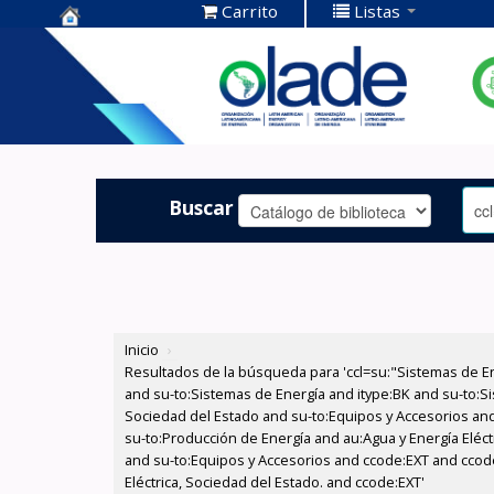
Carrito
Listas
Centro de
Documentación
OLADE -
Buscar
Inicio
›
Resultados de la búsqueda para 'ccl=su:"Sistemas de E
and su-to:Sistemas de Energía and itype:BK and su-to:Si
Sociedad del Estado and su-to:Equipos y Accesorios and
su-to:Producción de Energía and au:Agua y Energía Eléct
and su-to:Equipos y Accesorios and ccode:EXT and ccode
Eléctrica, Sociedad del Estado. and ccode:EXT'