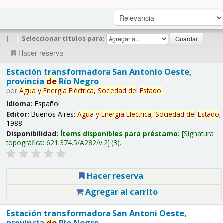
|
|
Seleccionar títulos para:
Hacer reserva
Estación transformadora San Antonio Oeste,
provincia
de
Río Negro
por
Agua
y
Energía
Eléctrica,
Sociedad
de
l
Estado
.
Idioma:
Español
Editor:
Buenos Aires:
Agua
y
Energía
Eléctrica,
Sociedad
de
l
Estado
,
1988
Disponibilidad:
Ítems disponibles para préstamo:
Signatura
topográfica:
621.374.5/A282/v.2
(3).
Hacer reserva
Agregar al carrito
Estación transformadora San Antoni Oeste,
provincia
de
Río Negro