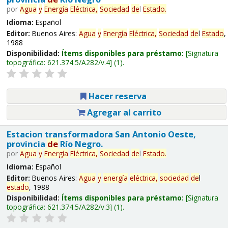
por
Agua
y
Energía
Eléctrica,
Sociedad
de
l
Estado
.
Idioma:
Español
Editor:
Buenos Aires:
Agua
y
Energía
Eléctrica,
Sociedad
de
l
Estado
,
1988
Disponibilidad:
Ítems disponibles para préstamo:
Signatura
topográfica:
621.374.5/A282/v.4
(1).
Hacer reserva
Agregar al carrito
Estacion transformadora San Antonio Oeste,
provincia
de
Río Negro.
por
Agua
y
Energía
Eléctrica,
Sociedad
de
l
Estado
.
Idioma:
Español
Editor:
Buenos Aires:
Agua
y
energía
eléctrica,
sociedad
de
l
estado
, 1988
Disponibilidad:
Ítems disponibles para préstamo:
Signatura
topográfica:
621.374.5/A282/v.3
(1).