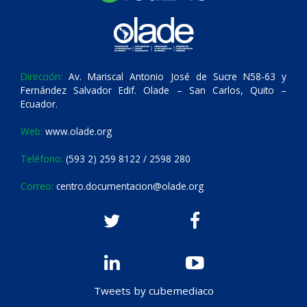
Dirección:
Av. Mariscal Antonio José de Sucre N58-63 y
Fernández Salvador Edif. Olade – San Carlos, Quito –
Ecuador.
Web:
www.olade.org
Teléfono:
(593 2) 259 8122 / 2598 280
Correo:
centro.documentacion@olade.org
Tweets by cubemediaco