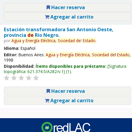
Hacer reserva
Agregar al carrito
Estación transformadora San Antonio Oeste,
provincia
de
Río Negro.
por
Agua
y
Energía
Eléctrica,
Sociedad
de
l
Estado
.
Idioma:
Español
Editor:
Buenos Aires:
Agua
y
Energía
Eléctrica,
Sociedad
de
l
Estado
,
1998
Disponibilidad:
Ítems disponibles para préstamo:
Signatura
topográfica:
621.374.5/A282/v.1
(1).
Hacer reserva
Agregar al carrito