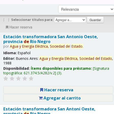
|
|
Seleccionar títulos para:
Hacer reserva
Estación transformadora San Antonio Oeste,
provincia
de
Río Negro
por
Agua
y
Energía
Eléctrica,
Sociedad
de
l
Estado
.
Idioma:
Español
Editor:
Buenos Aires:
Agua
y
Energía
Eléctrica,
Sociedad
de
l
Estado
,
1988
Disponibilidad:
Ítems disponibles para préstamo:
Signatura
topográfica:
621.374.5/A282/v.2
(3).
Hacer reserva
Agregar al carrito
Estación transformadora San Antoni Oeste,
provincia
de
Río Negro