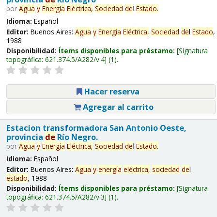
por
Agua
y
Energía
Eléctrica,
Sociedad
de
l
Estado
.
Idioma:
Español
Editor:
Buenos Aires:
Agua
y
Energía
Eléctrica,
Sociedad
de
l
Estado
,
1988
Disponibilidad:
Ítems disponibles para préstamo:
Signatura
topográfica:
621.374.5/A282/v.4
(1).
Hacer reserva
Agregar al carrito
Estacion transformadora San Antonio Oeste,
provincia
de
Río Negro.
por
Agua
y
Energía
Eléctrica,
Sociedad
de
l
Estado
.
Idioma:
Español
Editor:
Buenos Aires:
Agua
y
energía
eléctrica,
sociedad
de
l
estado
, 1988
Disponibilidad:
Ítems disponibles para préstamo:
Signatura
topográfica:
621.374.5/A282/v.3
(1).