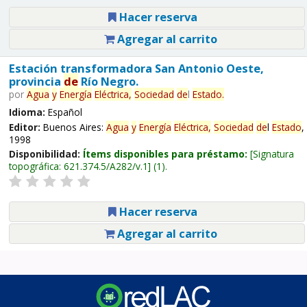
Hacer reserva
Agregar al carrito
Estación transformadora San Antonio Oeste,
provincia
de
Río Negro.
por
Agua
y
Energía
Eléctrica,
Sociedad
de
l
Estado
.
Idioma:
Español
Editor:
Buenos Aires:
Agua
y
Energía
Eléctrica,
Sociedad
de
l
Estado
,
1998
Disponibilidad:
Ítems disponibles para préstamo:
Signatura
topográfica:
621.374.5/A282/v.1
(1).
Hacer reserva
Agregar al carrito