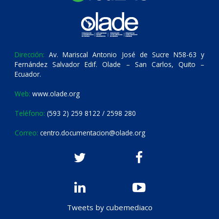
Dirección:
Av. Mariscal Antonio José de Sucre N58-63 y
Fernández Salvador Edif. Olade – San Carlos, Quito –
Ecuador.
Web:
www.olade.org
Teléfono:
(593 2) 259 8122 / 2598 280
Correo:
centro.documentacion@olade.org
Tweets by cubemediaco