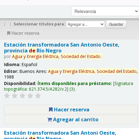
|
|
Seleccionar títulos para:
Hacer reserva
Estación transformadora San Antonio Oeste,
provincia
de
Río Negro
por
Agua
y
Energía
Eléctrica,
Sociedad
de
l
Estado
.
Idioma:
Español
Editor:
Buenos Aires:
Agua
y
Energía
Eléctrica,
Sociedad
de
l
Estado
,
1988
Disponibilidad:
Ítems disponibles para préstamo:
Signatura
topográfica:
621.374.5/A282/v.2
(3).
Hacer reserva
Agregar al carrito
Estación transformadora San Antoni Oeste,
provincia
de
Río Negro