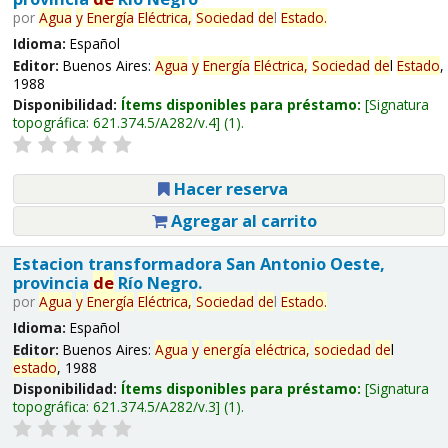
por
Agua
y
Energía
Eléctrica,
Sociedad
de
l
Estado
.
Idioma:
Español
Editor:
Buenos Aires:
Agua
y
Energía
Eléctrica,
Sociedad
de
l
Estado
,
1988
Disponibilidad:
Ítems disponibles para préstamo:
Signatura
topográfica:
621.374.5/A282/v.4
(1).
Hacer reserva
Agregar al carrito
Estacion transformadora San Antonio Oeste,
provincia
de
Río Negro.
por
Agua
y
Energía
Eléctrica,
Sociedad
de
l
Estado
.
Idioma:
Español
Editor:
Buenos Aires:
Agua
y
energía
eléctrica,
sociedad
de
l
estado
, 1988
Disponibilidad:
Ítems disponibles para préstamo:
Signatura
topográfica:
621.374.5/A282/v.3
(1).