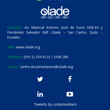
Dirección:
Av. Mariscal Antonio José de Sucre N58-63 y
Fernández Salvador Edif. Olade – San Carlos, Quito –
Ecuador.
Web:
www.olade.org
Teléfono:
(593 2) 259 8122 / 2598 280
Correo:
centro.documentacion@olade.org
Tweets by cubemediaco