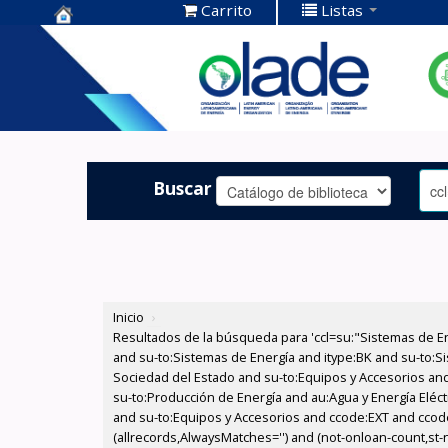
Carrito
Listas
Centro de
Documentación
OLADE -
Buscar
Inicio
›
Resultados de la búsqueda para 'ccl=su:"Sistemas de E
and su-to:Sistemas de Energía and itype:BK and su-to:Si
Sociedad del Estado and su-to:Equipos y Accesorios and
su-to:Producción de Energía and au:Agua y Energía Eléct
and su-to:Equipos y Accesorios and ccode:EXT and ccode
(allrecords,AlwaysMatches='') and (not-onloan-count,st-nu