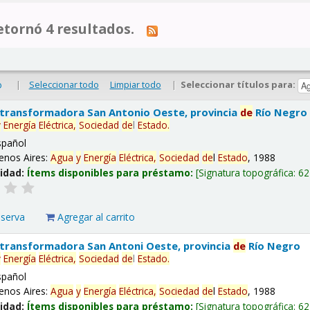
tornó 4 resultados.
|
Seleccionar todo
Limpiar todo
|
Seleccionar títulos para:
o
 transformadora San Antonio Oeste, provincia
de
Río Negro
y
Energía
Eléctrica,
Sociedad
de
l
Estado
.
spañol
enos Aires:
Agua
y
Energía
Eléctrica,
Sociedad
de
l
Estado
, 1988
lidad:
Ítems disponibles para préstamo:
Signatura topográfica:
62
eserva
Agregar al carrito
 transformadora San Antoni Oeste, provincia
de
Río Negro
y
Energía
Eléctrica,
Sociedad
de
l
Estado
.
spañol
enos Aires:
Agua
y
Energía
Eléctrica,
Sociedad
de
l
Estado
, 1988
lidad:
Ítems disponibles para préstamo:
Signatura topográfica:
62