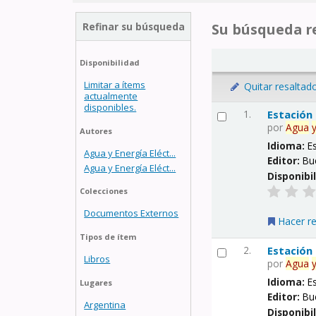
Refinar su búsqueda
Su búsqueda re
Disponibilidad
Limitar a ítems
Quitar resaltad
actualmente
disponibles.
1.
Estación
por
Agua
Autores
Idioma:
E
Agua y Energía Eléct...
Editor:
Bu
Agua y Energía Eléct...
Disponibi
Colecciones
Documentos Externos
Hacer r
Tipos de ítem
2.
Estación
Libros
por
Agua
Idioma:
E
Lugares
Editor:
Bu
Argentina
Disponibi