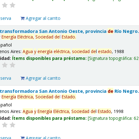
eserva
Agregar al carrito
 transformadora San Antonio Oeste, provincia
de
Río Negro
y
Energía
Eléctrica,
Sociedad
de
l
Estado
.
spañol
enos Aires:
Agua
y
energía
eléctrica,
sociedad
de
l
estado
, 1988
lidad:
Ítems disponibles para préstamo:
Signatura topográfica:
62
eserva
Agregar al carrito
 transformadora San Antonio Oeste, provincia
de
Río Negro
y
Energía
Eléctrica,
Sociedad
de
l
Estado
.
spañol
enos Aires:
Agua
y
Energía
Eléctrica,
Sociedad
de
l
Estado
, 1998
lidad:
Ítems disponibles para préstamo:
Signatura topográfica:
62
eserva
Agregar al carrito