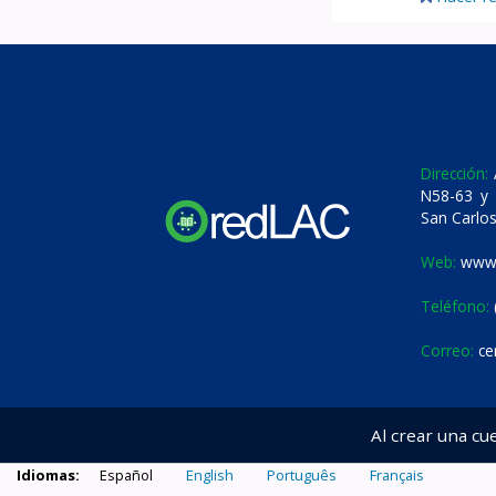
Dirección:
A
N58-63 y 
San Carlos
Web:
www.
Teléfono:
Correo:
ce
Al crear una cu
Idiomas:
Español
English
Português
Français