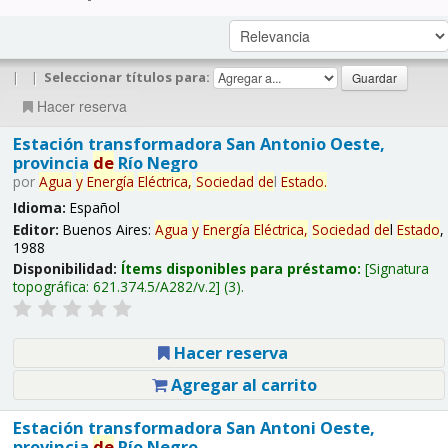
|
|
Seleccionar títulos para:
Hacer reserva
Estación transformadora San Antonio Oeste,
provincia
de
Río Negro
por
Agua
y
Energía
Eléctrica,
Sociedad
de
l
Estado
.
Idioma:
Español
Editor:
Buenos Aires:
Agua
y
Energía
Eléctrica,
Sociedad
de
l
Estado
,
1988
Disponibilidad:
Ítems disponibles para préstamo:
Signatura
topográfica:
621.374.5/A282/v.2
(3).
Hacer reserva
Agregar al carrito
Estación transformadora San Antoni Oeste,
provincia
de
Río Negro