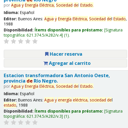
por
Agua
y
Energía
Eléctrica,
Sociedad
de
l
Estado
.
Idioma:
Español
Editor:
Buenos Aires:
Agua
y
Energía
Eléctrica,
Sociedad
de
l
Estado
,
1988
Disponibilidad:
Ítems disponibles para préstamo:
Signatura
topográfica:
621.374.5/A282/v.4
(1).
Hacer reserva
Agregar al carrito
Estacion transformadora San Antonio Oeste,
provincia
de
Río Negro.
por
Agua
y
Energía
Eléctrica,
Sociedad
de
l
Estado
.
Idioma:
Español
Editor:
Buenos Aires:
Agua
y
energía
eléctrica,
sociedad
de
l
estado
, 1988
Disponibilidad:
Ítems disponibles para préstamo:
Signatura
topográfica:
621.374.5/A282/v.3
(1).