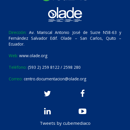
Dirección:
Av. Mariscal Antonio José de Sucre N58-63 y
Fernández Salvador Edif. Olade – San Carlos, Quito –
Ecuador.
Web:
www.olade.org
Teléfono:
(593 2) 259 8122 / 2598 280
Correo:
centro.documentacion@olade.org
Tweets by cubemediaco