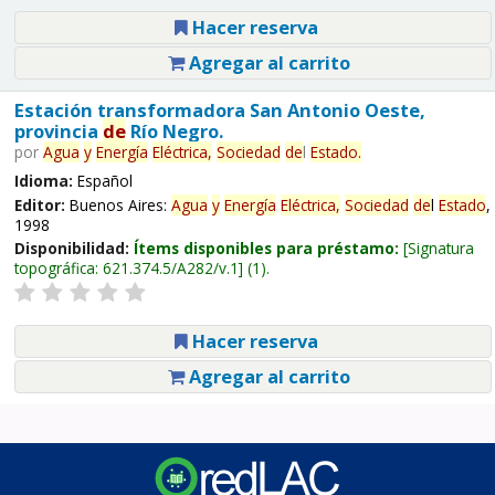
Hacer reserva
Agregar al carrito
Estación transformadora San Antonio Oeste,
provincia
de
Río Negro.
por
Agua
y
Energía
Eléctrica,
Sociedad
de
l
Estado
.
Idioma:
Español
Editor:
Buenos Aires:
Agua
y
Energía
Eléctrica,
Sociedad
de
l
Estado
,
1998
Disponibilidad:
Ítems disponibles para préstamo:
Signatura
topográfica:
621.374.5/A282/v.1
(1).
Hacer reserva
Agregar al carrito