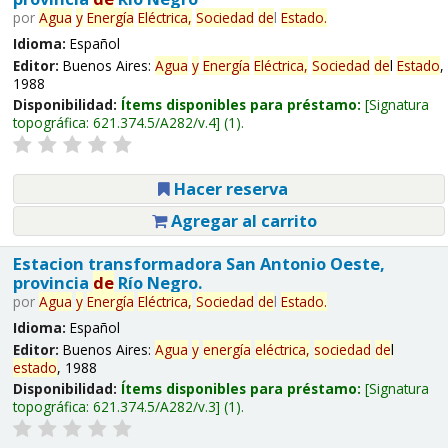
por
Agua
y
Energía
Eléctrica,
Sociedad
de
l
Estado
.
Idioma:
Español
Editor:
Buenos Aires:
Agua
y
Energía
Eléctrica,
Sociedad
de
l
Estado
,
1988
Disponibilidad:
Ítems disponibles para préstamo:
Signatura
topográfica:
621.374.5/A282/v.4
(1).
Hacer reserva
Agregar al carrito
Estacion transformadora San Antonio Oeste,
provincia
de
Río Negro.
por
Agua
y
Energía
Eléctrica,
Sociedad
de
l
Estado
.
Idioma:
Español
Editor:
Buenos Aires:
Agua
y
energía
eléctrica,
sociedad
de
l
estado
, 1988
Disponibilidad:
Ítems disponibles para préstamo:
Signatura
topográfica:
621.374.5/A282/v.3
(1).