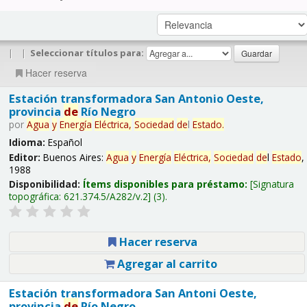
|
|
Seleccionar títulos para:
Hacer reserva
Estación transformadora San Antonio Oeste,
provincia
de
Río Negro
por
Agua
y
Energía
Eléctrica,
Sociedad
de
l
Estado
.
Idioma:
Español
Editor:
Buenos Aires:
Agua
y
Energía
Eléctrica,
Sociedad
de
l
Estado
,
1988
Disponibilidad:
Ítems disponibles para préstamo:
Signatura
topográfica:
621.374.5/A282/v.2
(3).
Hacer reserva
Agregar al carrito
Estación transformadora San Antoni Oeste,
provincia
de
Río Negro