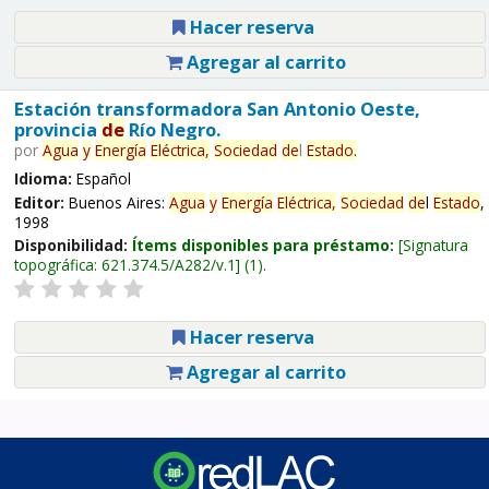
Hacer reserva
Agregar al carrito
Estación transformadora San Antonio Oeste,
provincia
de
Río Negro.
por
Agua
y
Energía
Eléctrica,
Sociedad
de
l
Estado
.
Idioma:
Español
Editor:
Buenos Aires:
Agua
y
Energía
Eléctrica,
Sociedad
de
l
Estado
,
1998
Disponibilidad:
Ítems disponibles para préstamo:
Signatura
topográfica:
621.374.5/A282/v.1
(1).
Hacer reserva
Agregar al carrito