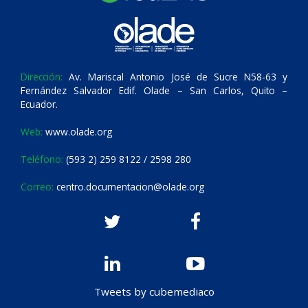
Dirección:
Av. Mariscal Antonio José de Sucre N58-63 y
Fernández Salvador Edif. Olade – San Carlos, Quito –
Ecuador.
Web:
www.olade.org
Teléfono:
(593 2) 259 8122 / 2598 280
Correo:
centro.documentacion@olade.org
Tweets by cubemediaco