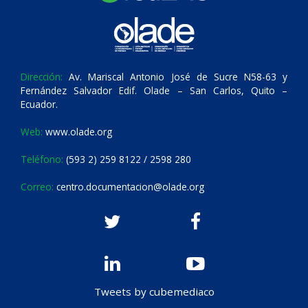
Dirección:
Av. Mariscal Antonio José de Sucre N58-63 y
Fernández Salvador Edif. Olade – San Carlos, Quito –
Ecuador.
Web:
www.olade.org
Teléfono:
(593 2) 259 8122 / 2598 280
Correo:
centro.documentacion@olade.org
Tweets by cubemediaco