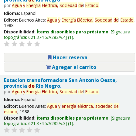
por
Agua
y
Energía
Eléctrica,
Sociedad
de
l
Estado
.
Idioma:
Español
Editor:
Buenos Aires:
Agua
y
Energía
Eléctrica,
Sociedad
de
l
Estado
,
1988
Disponibilidad:
Ítems disponibles para préstamo:
Signatura
topográfica:
621.374.5/A282/v.4
(1).
Hacer reserva
Agregar al carrito
Estacion transformadora San Antonio Oeste,
provincia
de
Río Negro.
por
Agua
y
Energía
Eléctrica,
Sociedad
de
l
Estado
.
Idioma:
Español
Editor:
Buenos Aires:
Agua
y
energía
eléctrica,
sociedad
de
l
estado
, 1988
Disponibilidad:
Ítems disponibles para préstamo:
Signatura
topográfica:
621.374.5/A282/v.3
(1).