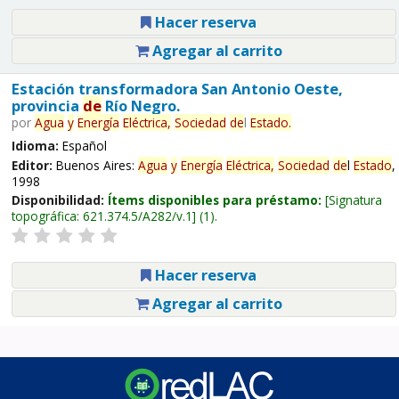
Hacer reserva
Agregar al carrito
Estación transformadora San Antonio Oeste,
provincia
de
Río Negro.
por
Agua
y
Energía
Eléctrica,
Sociedad
de
l
Estado
.
Idioma:
Español
Editor:
Buenos Aires:
Agua
y
Energía
Eléctrica,
Sociedad
de
l
Estado
,
1998
Disponibilidad:
Ítems disponibles para préstamo:
Signatura
topográfica:
621.374.5/A282/v.1
(1).
Hacer reserva
Agregar al carrito