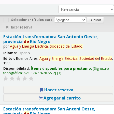
|
|
Seleccionar títulos para:
Hacer reserva
Estación transformadora San Antonio Oeste,
provincia
de
Río Negro
por
Agua
y
Energía
Eléctrica,
Sociedad
de
l
Estado
.
Idioma:
Español
Editor:
Buenos Aires:
Agua
y
Energía
Eléctrica,
Sociedad
de
l
Estado
,
1988
Disponibilidad:
Ítems disponibles para préstamo:
Signatura
topográfica:
621.374.5/A282/v.2
(3).
Hacer reserva
Agregar al carrito
Estación transformadora San Antoni Oeste,
provincia
de
Río Negro