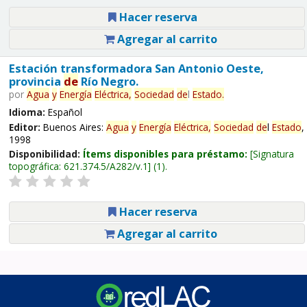
Hacer reserva
Agregar al carrito
Estación transformadora San Antonio Oeste,
provincia
de
Río Negro.
por
Agua
y
Energía
Eléctrica,
Sociedad
de
l
Estado
.
Idioma:
Español
Editor:
Buenos Aires:
Agua
y
Energía
Eléctrica,
Sociedad
de
l
Estado
,
1998
Disponibilidad:
Ítems disponibles para préstamo:
Signatura
topográfica:
621.374.5/A282/v.1
(1).
Hacer reserva
Agregar al carrito