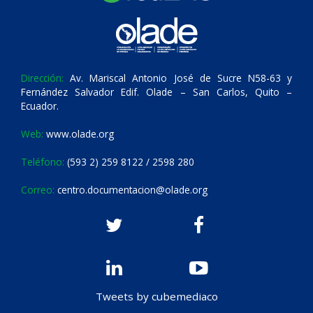
Dirección:
Av. Mariscal Antonio José de Sucre N58-63 y
Fernández Salvador Edif. Olade – San Carlos, Quito –
Ecuador.
Web:
www.olade.org
Teléfono:
(593 2) 259 8122 / 2598 280
Correo:
centro.documentacion@olade.org
Tweets by cubemediaco