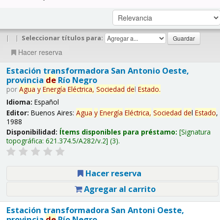
|
|
Seleccionar títulos para:
Hacer reserva
Estación transformadora San Antonio Oeste,
provincia
de
Río Negro
por
Agua
y
Energía
Eléctrica,
Sociedad
de
l
Estado
.
Idioma:
Español
Editor:
Buenos Aires:
Agua
y
Energía
Eléctrica,
Sociedad
de
l
Estado
,
1988
Disponibilidad:
Ítems disponibles para préstamo:
Signatura
topográfica:
621.374.5/A282/v.2
(3).
Hacer reserva
Agregar al carrito
Estación transformadora San Antoni Oeste,
provincia
de
Río Negro