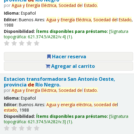
por
Agua
y
Energía
Eléctrica,
Sociedad
de
l
Estado
.
Idioma:
Español
Editor:
Buenos Aires:
Agua
y
Energía
Eléctrica,
Sociedad
de
l
Estado
,
1988
Disponibilidad:
Ítems disponibles para préstamo:
Signatura
topográfica:
621.374.5/A282/v.4
(1).
Hacer reserva
Agregar al carrito
Estacion transformadora San Antonio Oeste,
provincia
de
Río Negro.
por
Agua
y
Energía
Eléctrica,
Sociedad
de
l
Estado
.
Idioma:
Español
Editor:
Buenos Aires:
Agua
y
energía
eléctrica,
sociedad
de
l
estado
, 1988
Disponibilidad:
Ítems disponibles para préstamo:
Signatura
topográfica:
621.374.5/A282/v.3
(1).