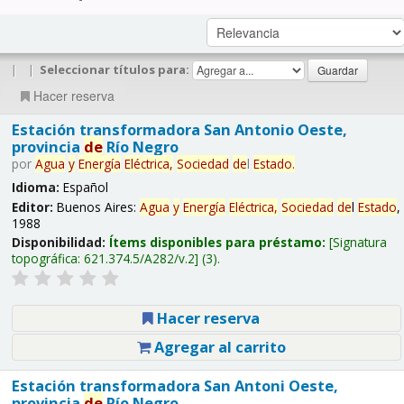
|
|
Seleccionar títulos para:
Hacer reserva
Estación transformadora San Antonio Oeste,
provincia
de
Río Negro
por
Agua
y
Energía
Eléctrica,
Sociedad
de
l
Estado
.
Idioma:
Español
Editor:
Buenos Aires:
Agua
y
Energía
Eléctrica,
Sociedad
de
l
Estado
,
1988
Disponibilidad:
Ítems disponibles para préstamo:
Signatura
topográfica:
621.374.5/A282/v.2
(3).
Hacer reserva
Agregar al carrito
Estación transformadora San Antoni Oeste,
provincia
de
Río Negro