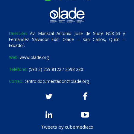
Dirección:
Av. Mariscal Antonio José de Sucre N58-63 y
Fernández Salvador Edif. Olade – San Carlos, Quito –
Ecuador.
Web:
www.olade.org
Teléfono:
(593 2) 259 8122 / 2598 280
Correo:
centro.documentacion@olade.org
Tweets by cubemediaco