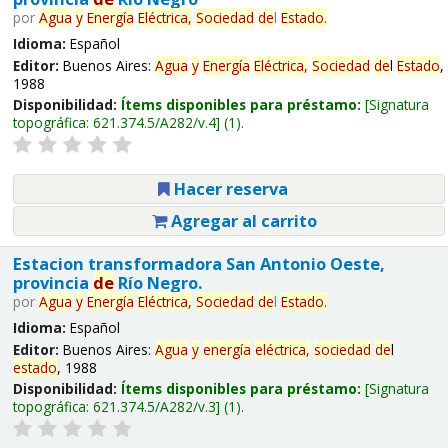
por
Agua
y
Energía
Eléctrica,
Sociedad
de
l
Estado
.
Idioma:
Español
Editor:
Buenos Aires:
Agua
y
Energía
Eléctrica,
Sociedad
de
l
Estado
,
1988
Disponibilidad:
Ítems disponibles para préstamo:
Signatura
topográfica:
621.374.5/A282/v.4
(1).
Hacer reserva
Agregar al carrito
Estacion transformadora San Antonio Oeste,
provincia
de
Río Negro.
por
Agua
y
Energía
Eléctrica,
Sociedad
de
l
Estado
.
Idioma:
Español
Editor:
Buenos Aires:
Agua
y
energía
eléctrica,
sociedad
de
l
estado
, 1988
Disponibilidad:
Ítems disponibles para préstamo:
Signatura
topográfica:
621.374.5/A282/v.3
(1).