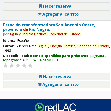
Hacer reserva
Agregar al carrito
Estación transformadora San Antonio Oeste,
provincia
de
Río Negro.
por
Agua
y
Energía
Eléctrica,
Sociedad
de
l
Estado
.
Idioma:
Español
Editor:
Buenos Aires:
Agua
y
Energía
Eléctrica,
Sociedad
de
l
Estado
,
1998
Disponibilidad:
Ítems disponibles para préstamo:
Signatura
topográfica:
621.374.5/A282/v.1
(1).
Hacer reserva
Agregar al carrito