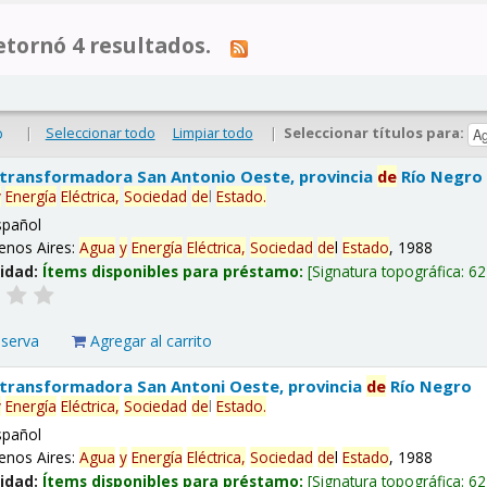
tornó 4 resultados.
|
Seleccionar todo
Limpiar todo
|
Seleccionar títulos para:
o
 transformadora San Antonio Oeste, provincia
de
Río Negro
y
Energía
Eléctrica,
Sociedad
de
l
Estado
.
spañol
enos Aires:
Agua
y
Energía
Eléctrica,
Sociedad
de
l
Estado
, 1988
lidad:
Ítems disponibles para préstamo:
Signatura topográfica:
62
eserva
Agregar al carrito
 transformadora San Antoni Oeste, provincia
de
Río Negro
y
Energía
Eléctrica,
Sociedad
de
l
Estado
.
spañol
enos Aires:
Agua
y
Energía
Eléctrica,
Sociedad
de
l
Estado
, 1988
lidad:
Ítems disponibles para préstamo:
Signatura topográfica:
62