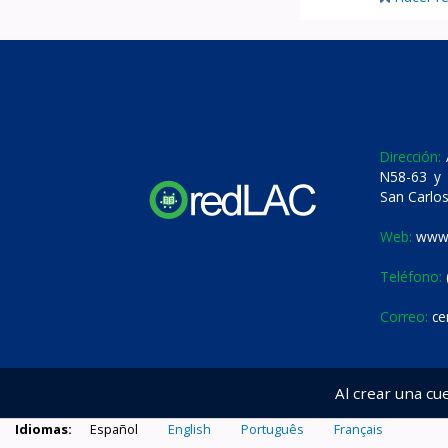
Dirección:
A
N58-63 y 
San Carlos
Web:
www.
Teléfono:
Correo:
ce
Al crear una cu
Idiomas:
Español
English
Português
Français