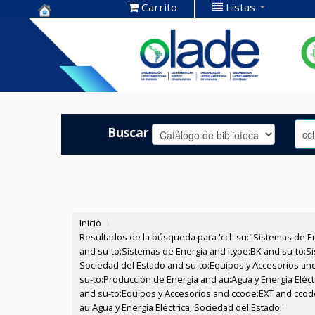
Carrito
Listas
Centro de
Documentación
OLADE -
Buscar
Inicio
›
Resultados de la búsqueda para 'ccl=su:"Sistemas de E
and su-to:Sistemas de Energía and itype:BK and su-to:Si
Sociedad del Estado and su-to:Equipos y Accesorios and
su-to:Producción de Energía and au:Agua y Energía Eléct
and su-to:Equipos y Accesorios and ccode:EXT and ccode:
au:Agua y Energía Eléctrica, Sociedad del Estado.'