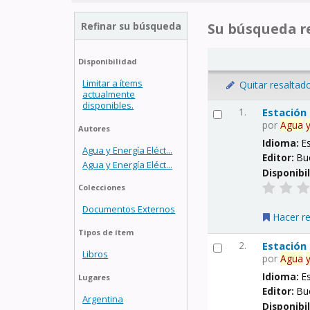
Refinar su búsqueda
Su búsqueda re
Disponibilidad
Limitar a ítems
Quitar resaltad
actualmente
disponibles.
1.
Estación
por
Agua
Autores
Idioma:
E
Agua y Energía Eléct...
Editor:
Bu
Agua y Energía Eléct...
Disponibi
Colecciones
Documentos Externos
Hacer r
Tipos de ítem
2.
Estación
Libros
por
Agua
Idioma:
E
Lugares
Editor:
Bu
Argentina
Disponibi