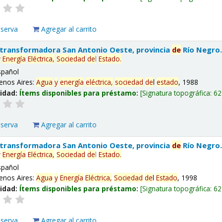
eserva
Agregar al carrito
 transformadora San Antonio Oeste, provincia
de
Río Negro
y
Energía
Eléctrica,
Sociedad
de
l
Estado
.
spañol
enos Aires:
Agua
y
energía
eléctrica,
sociedad
de
l
estado
, 1988
lidad:
Ítems disponibles para préstamo:
Signatura topográfica:
62
eserva
Agregar al carrito
 transformadora San Antonio Oeste, provincia
de
Río Negro
y
Energía
Eléctrica,
Sociedad
de
l
Estado
.
spañol
enos Aires:
Agua
y
Energía
Eléctrica,
Sociedad
de
l
Estado
, 1998
lidad:
Ítems disponibles para préstamo:
Signatura topográfica:
62
eserva
Agregar al carrito