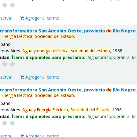
eserva
Agregar al carrito
 transformadora San Antonio Oeste, provincia
de
Río Negro
y
Energía
Eléctrica,
Sociedad
de
l
Estado
.
spañol
enos Aires:
Agua
y
energía
eléctrica,
sociedad
de
l
estado
, 1988
lidad:
Ítems disponibles para préstamo:
Signatura topográfica:
62
eserva
Agregar al carrito
 transformadora San Antonio Oeste, provincia
de
Río Negro
y
Energía
Eléctrica,
Sociedad
de
l
Estado
.
spañol
enos Aires:
Agua
y
Energía
Eléctrica,
Sociedad
de
l
Estado
, 1998
lidad:
Ítems disponibles para préstamo:
Signatura topográfica:
62
eserva
Agregar al carrito