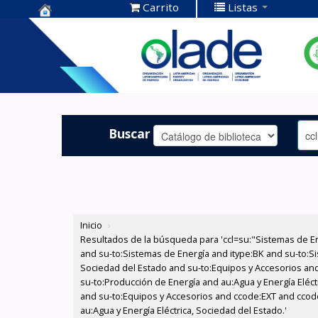
Carrito
Listas
Centro de
Documentación
OLADE -
Buscar
Inicio
›
Resultados de la búsqueda para 'ccl=su:"Sistemas de E
and su-to:Sistemas de Energía and itype:BK and su-to:Si
Sociedad del Estado and su-to:Equipos y Accesorios and
su-to:Producción de Energía and au:Agua y Energía Eléct
and su-to:Equipos y Accesorios and ccode:EXT and ccode:
au:Agua y Energía Eléctrica, Sociedad del Estado.'