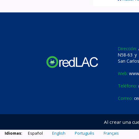
Dirección:
A
N58-63 y 
San Carlos
Web:
www.
Teléfono:
Correo:
ce
Al crear una cu
Idiomas:
Español
English
Português
Français