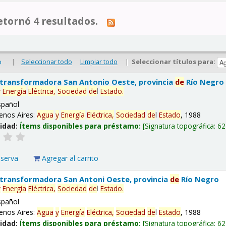
tornó 4 resultados.
|
Seleccionar todo
Limpiar todo
|
Seleccionar títulos para:
o
 transformadora San Antonio Oeste, provincia
de
Río Negro
y
Energía
Eléctrica,
Sociedad
de
l
Estado
.
spañol
enos Aires:
Agua
y
Energía
Eléctrica,
Sociedad
de
l
Estado
, 1988
lidad:
Ítems disponibles para préstamo:
Signatura topográfica:
62
eserva
Agregar al carrito
 transformadora San Antoni Oeste, provincia
de
Río Negro
y
Energía
Eléctrica,
Sociedad
de
l
Estado
.
spañol
enos Aires:
Agua
y
Energía
Eléctrica,
Sociedad
de
l
Estado
, 1988
lidad:
Ítems disponibles para préstamo:
Signatura topográfica:
62