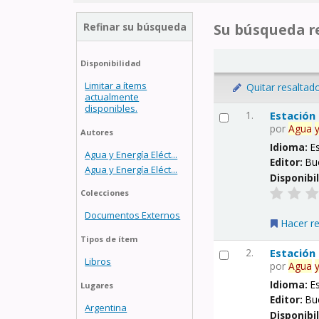
Refinar su búsqueda
Su búsqueda re
Disponibilidad
Limitar a ítems
Quitar resaltad
actualmente
disponibles.
1.
Estación
por
Agua
Autores
Idioma:
E
Agua y Energía Eléct...
Editor:
Bu
Agua y Energía Eléct...
Disponibi
Colecciones
Documentos Externos
Hacer r
Tipos de ítem
2.
Estación
Libros
por
Agua
Idioma:
E
Lugares
Editor:
Bu
Argentina
Disponibi